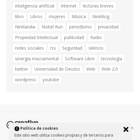
inteligencia artificial
Internet
lecturas breves
libro
Libros
mujeres
Música
Nireblog
Nirelandia
Nobel Run
periodismo
privacidad
Propiedad Intelectual
publicidad
Radio
redes sociales
rss
Seguridad
silencio
sinergia macramental
Software Libre
tecnología
twitter
Universidad de Deusto
Web
Web 2.0
wordpress
youtube
Todos los contenidos de esta página están
Política de cookies
protegidos por la licencia
Creative Commons Attribution-
Este sitio web utiliza cookies propias y de terceros para