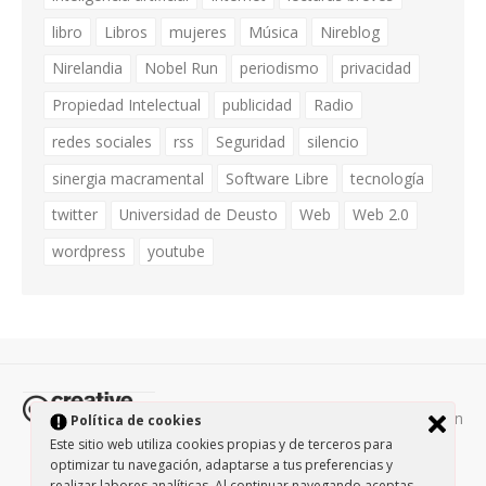
libro
Libros
mujeres
Música
Nireblog
Nirelandia
Nobel Run
periodismo
privacidad
Propiedad Intelectual
publicidad
Radio
redes sociales
rss
Seguridad
silencio
sinergia macramental
Software Libre
tecnología
twitter
Universidad de Deusto
Web
Web 2.0
wordpress
youtube
Todos los contenidos de esta página están
Política de cookies
protegidos por la licencia
Creative Commons Attribution-
Este sitio web utiliza cookies propias y de terceros para
optimizar tu navegación, adaptarse a tus preferencias y
NonCommercial-ShareAlike 3.0.
/
Política de privacidad
/
realizar labores analíticas. Al continuar navegando aceptas