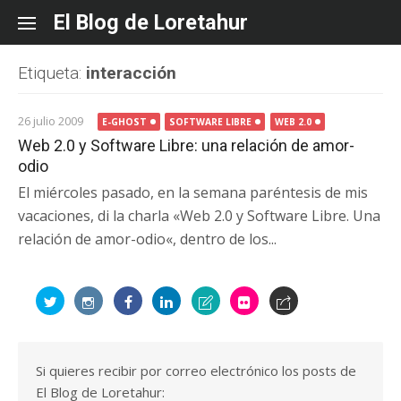
Skip
El Blog de Loretahur
to
content
Etiqueta:
interacción
26 julio 2009
E-GHOST
SOFTWARE LIBRE
WEB 2.0
Web 2.0 y Software Libre: una relación de amor-
odio
El miércoles pasado, en la semana paréntesis de mis
vacaciones, di la charla «Web 2.0 y Software Libre. Una
relación de amor-odio«, dentro de los...
Si quieres recibir por correo electrónico los posts de
El Blog de Loretahur: