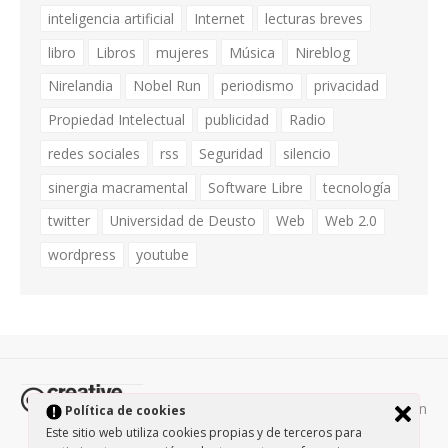
inteligencia artificial
Internet
lecturas breves
libro
Libros
mujeres
Música
Nireblog
Nirelandia
Nobel Run
periodismo
privacidad
Propiedad Intelectual
publicidad
Radio
redes sociales
rss
Seguridad
silencio
sinergia macramental
Software Libre
tecnología
twitter
Universidad de Deusto
Web
Web 2.0
wordpress
youtube
Todos los contenidos de esta página están
Política de cookies
protegidos por la licencia
Creative Commons Attribution-
Este sitio web utiliza cookies propias y de terceros para