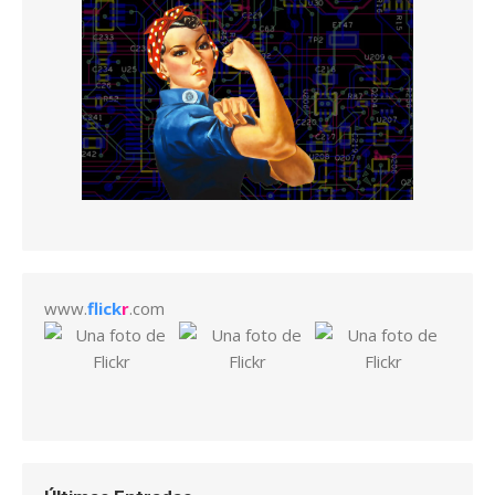
www.
flick
r
.com