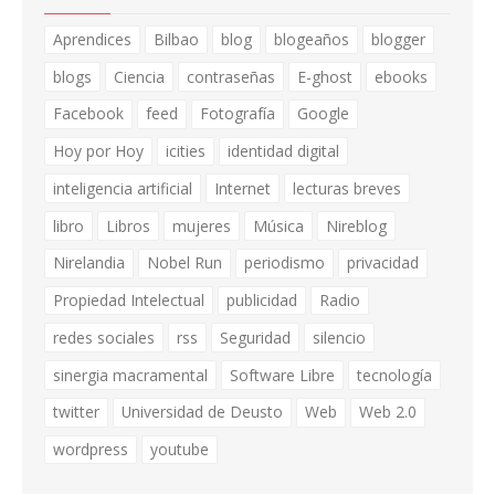
Aprendices
Bilbao
blog
blogeaños
blogger
blogs
Ciencia
contraseñas
E-ghost
ebooks
Facebook
feed
Fotografía
Google
Hoy por Hoy
icities
identidad digital
inteligencia artificial
Internet
lecturas breves
libro
Libros
mujeres
Música
Nireblog
Nirelandia
Nobel Run
periodismo
privacidad
Propiedad Intelectual
publicidad
Radio
redes sociales
rss
Seguridad
silencio
sinergia macramental
Software Libre
tecnología
twitter
Universidad de Deusto
Web
Web 2.0
wordpress
youtube