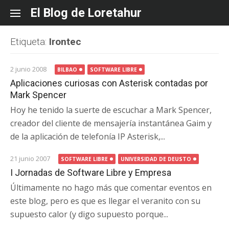
Skip
El Blog de Loretahur
to
content
Etiqueta:
Irontec
2 junio 2008
BILBAO
SOFTWARE LIBRE
Aplicaciones curiosas con Asterisk contadas por
Mark Spencer
Hoy he tenido la suerte de escuchar a Mark Spencer,
creador del cliente de mensajería instantánea Gaim y
de la aplicación de telefonía IP Asterisk,...
21 junio 2007
SOFTWARE LIBRE
UNIVERSIDAD DE DEUSTO
I Jornadas de Software Libre y Empresa
Últimamente no hago más que comentar eventos en
este blog, pero es que es llegar el veranito con su
supuesto calor (y digo supuesto porque...