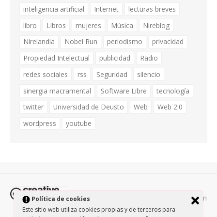
inteligencia artificial
Internet
lecturas breves
libro
Libros
mujeres
Música
Nireblog
Nirelandia
Nobel Run
periodismo
privacidad
Propiedad Intelectual
publicidad
Radio
redes sociales
rss
Seguridad
silencio
sinergia macramental
Software Libre
tecnología
twitter
Universidad de Deusto
Web
Web 2.0
wordpress
youtube
Todos los contenidos de esta página están
Política de cookies
protegidos por la licencia
Creative Commons Attribution-
Este sitio web utiliza cookies propias y de terceros para