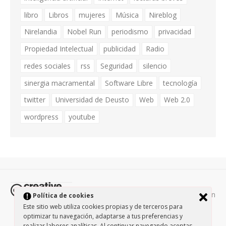
libro
Libros
mujeres
Música
Nireblog
Nirelandia
Nobel Run
periodismo
privacidad
Propiedad Intelectual
publicidad
Radio
redes sociales
rss
Seguridad
silencio
sinergia macramental
Software Libre
tecnología
twitter
Universidad de Deusto
Web
Web 2.0
wordpress
youtube
Todos los contenidos de esta página están
Política de cookies
protegidos por la licencia
Creative Commons Attribution-
Este sitio web utiliza cookies propias y de terceros para
optimizar tu navegación, adaptarse a tus preferencias y
NonCommercial-ShareAlike 3.0.
/
Política de privacidad
/
realizar labores analíticas. Al continuar navegando aceptas