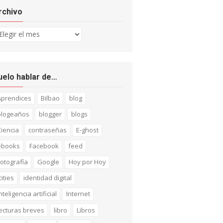
rchivo
chivo
uelo hablar de…
Aprendices
Bilbao
blog
blogeaños
blogger
blogs
iencia
contraseñas
E-ghost
ebooks
Facebook
feed
otografía
Google
Hoy por Hoy
cities
identidad digital
nteligencia artificial
Internet
ecturas breves
libro
Libros