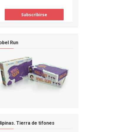
obel Run
ilipinas. Tierra de tifones