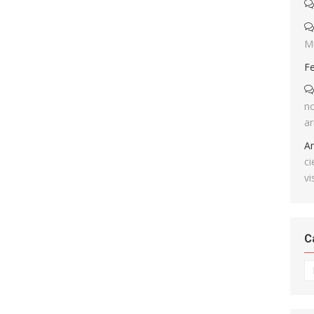
M
F
no
ar
A
ci
vi
C
Ca