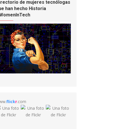
irectorio de mujeres tecnólogas
ue han hecho Historia
WomenInTech
ww.
flick
r
.com