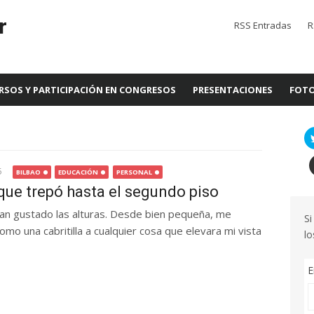
r
RSS Entradas
R
RSOS Y PARTICIPACIÓN EN CONGRESOS
PRESENTACIONES
FOTO
5
BILBAO
EDUCACIÓN
PERSONAL
que trepó hasta el segundo piso
n gustado las alturas. Desde bien pequeña, me
Si
mo una cabritilla a cualquier cosa que elevara mi vista
lo
E