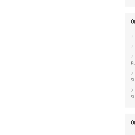
Ú
Ru
St
St
Ú