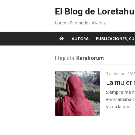
Skip
to
El Blog de Loretahu
content
Lorena Fernández Álvarez
AUTORA
PUBLICACIONES, CU
Etiqueta:
Karakorum
3 diciembre 201
La mujer 
Siempre me ha
encaramaba co
y con la que...