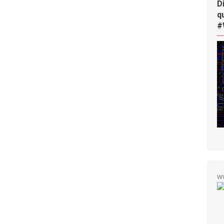
D
q
#
w