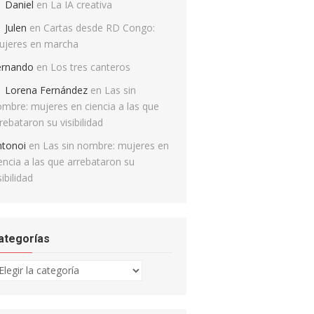
Daniel
en
La IA creativa
Julen
en
Cartas desde RD Congo:
ujeres en marcha
ernando
en
Los tres canteros
Lorena Fernández
en
Las sin
mbre: mujeres en ciencia a las que
rebataron su visibilidad
ntonoi
en
Las sin nombre: mujeres en
encia a las que arrebataron su
sibilidad
ategorías
tegorías