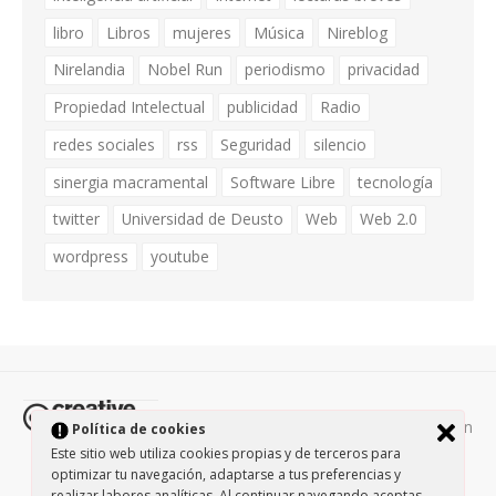
libro
Libros
mujeres
Música
Nireblog
Nirelandia
Nobel Run
periodismo
privacidad
Propiedad Intelectual
publicidad
Radio
redes sociales
rss
Seguridad
silencio
sinergia macramental
Software Libre
tecnología
twitter
Universidad de Deusto
Web
Web 2.0
wordpress
youtube
Todos los contenidos de esta página están
Política de cookies
protegidos por la licencia
Creative Commons Attribution-
Este sitio web utiliza cookies propias y de terceros para
optimizar tu navegación, adaptarse a tus preferencias y
NonCommercial-ShareAlike 3.0.
/
Política de privacidad
/
realizar labores analíticas. Al continuar navegando aceptas