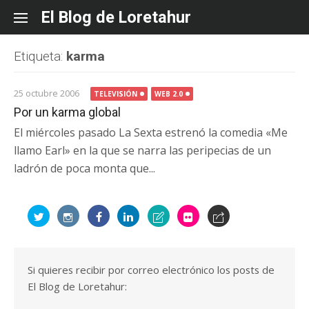
Skip
El Blog de Loretahur
to
content
Etiqueta:
karma
25 octubre 2006
TELEVISIÓN
WEB 2.0
Por un karma global
El miércoles pasado La Sexta estrenó la comedia «Me
llamo Earl» en la que se narra las peripecias de un
ladrón de poca monta que...
Si quieres recibir por correo electrónico los posts de
El Blog de Loretahur: