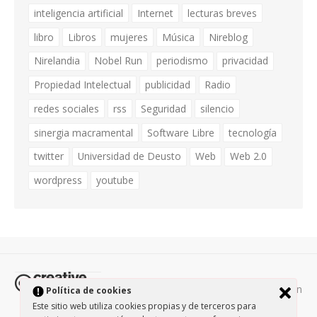
inteligencia artificial
Internet
lecturas breves
libro
Libros
mujeres
Música
Nireblog
Nirelandia
Nobel Run
periodismo
privacidad
Propiedad Intelectual
publicidad
Radio
redes sociales
rss
Seguridad
silencio
sinergia macramental
Software Libre
tecnología
twitter
Universidad de Deusto
Web
Web 2.0
wordpress
youtube
Todos los contenidos de esta página están
Política de cookies
protegidos por la licencia
Creative Commons Attribution-
Este sitio web utiliza cookies propias y de terceros para