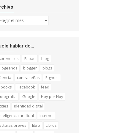
rchivo
chivo
uelo hablar de…
Aprendices
Bilbao
blog
blogeaños
blogger
blogs
iencia
contraseñas
E-ghost
ebooks
Facebook
feed
otografía
Google
Hoy por Hoy
cities
identidad digital
nteligencia artificial
Internet
ecturas breves
libro
Libros