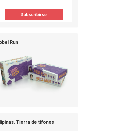
obel Run
ilipinas. Tierra de tifones