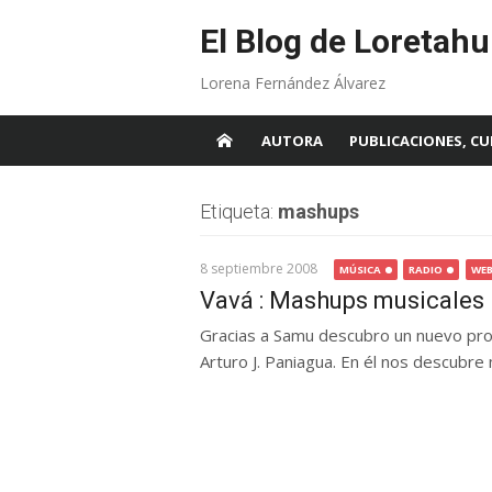
Skip
to
El Blog de Loretahu
content
Lorena Fernández Álvarez
AUTORA
PUBLICACIONES, CU
Etiqueta:
mashups
8 septiembre 2008
MÚSICA
RADIO
WEB
Vavá : Mashups musicales
Gracias a Samu descubro un nuevo prog
Arturo J. Paniagua. En él nos descubre