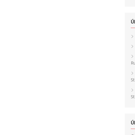
Ú
Ru
St
St
Ú