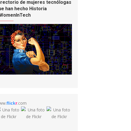
irectorio de mujeres tecnólogas
ue han hecho Historia
WomenInTech
ww.
flick
r
.com