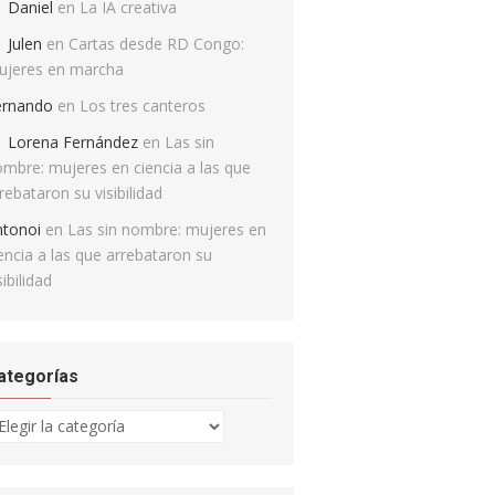
Daniel
en
La IA creativa
Julen
en
Cartas desde RD Congo:
ujeres en marcha
ernando
en
Los tres canteros
Lorena Fernández
en
Las sin
mbre: mujeres en ciencia a las que
rebataron su visibilidad
ntonoi
en
Las sin nombre: mujeres en
encia a las que arrebataron su
sibilidad
ategorías
tegorías