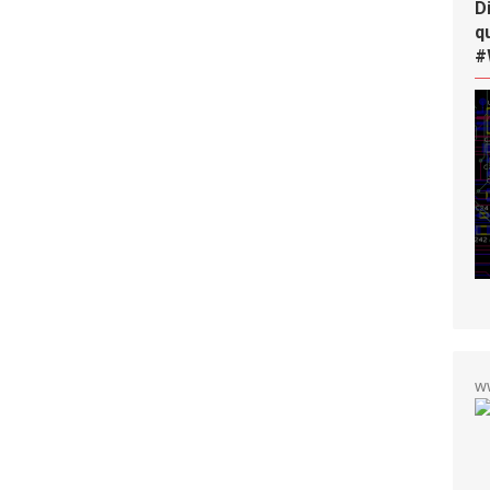
D
q
#
w