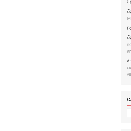
M
F
no
ar
A
ci
vi
C
Ca