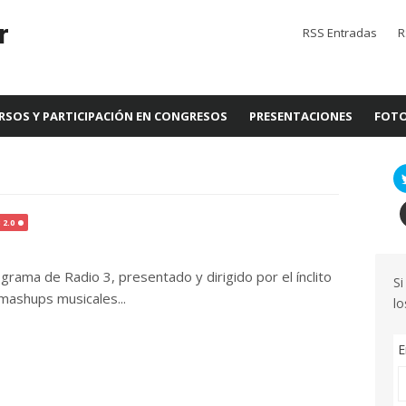
r
RSS Entradas
R
RSOS Y PARTICIPACIÓN EN CONGRESOS
PRESENTACIONES
FOTO
 2.0
rama de Radio 3, presentado y dirigido por el ínclito
Si
 mashups musicales...
lo
E