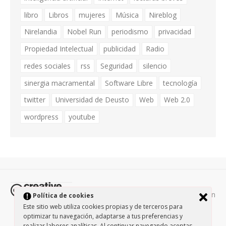
libro
Libros
mujeres
Música
Nireblog
Nirelandia
Nobel Run
periodismo
privacidad
Propiedad Intelectual
publicidad
Radio
redes sociales
rss
Seguridad
silencio
sinergia macramental
Software Libre
tecnología
twitter
Universidad de Deusto
Web
Web 2.0
wordpress
youtube
Todos los contenidos de esta página están
Política de cookies
protegidos por la licencia
Creative Commons Attribution-
Este sitio web utiliza cookies propias y de terceros para
optimizar tu navegación, adaptarse a tus preferencias y
NonCommercial-ShareAlike 3.0.
/
Política de privacidad
/
realizar labores analíticas. Al continuar navegando aceptas