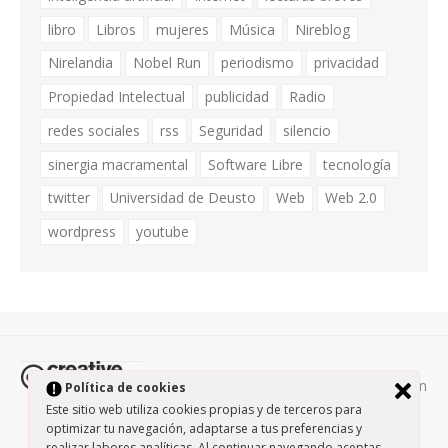
libro
Libros
mujeres
Música
Nireblog
Nirelandia
Nobel Run
periodismo
privacidad
Propiedad Intelectual
publicidad
Radio
redes sociales
rss
Seguridad
silencio
sinergia macramental
Software Libre
tecnología
twitter
Universidad de Deusto
Web
Web 2.0
wordpress
youtube
Todos los contenidos de esta página están
Política de cookies
protegidos por la licencia
Creative Commons Attribution-
Este sitio web utiliza cookies propias y de terceros para
optimizar tu navegación, adaptarse a tus preferencias y
NonCommercial-ShareAlike 3.0.
/
Política de privacidad
/
realizar labores analíticas. Al continuar navegando aceptas