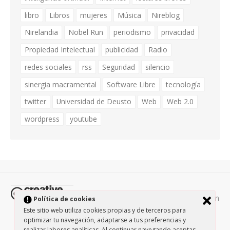
libro
Libros
mujeres
Música
Nireblog
Nirelandia
Nobel Run
periodismo
privacidad
Propiedad Intelectual
publicidad
Radio
redes sociales
rss
Seguridad
silencio
sinergia macramental
Software Libre
tecnología
twitter
Universidad de Deusto
Web
Web 2.0
wordpress
youtube
Todos los contenidos de esta página están
Política de cookies
protegidos por la licencia
Creative Commons Attribution-
Este sitio web utiliza cookies propias y de terceros para
optimizar tu navegación, adaptarse a tus preferencias y
NonCommercial-ShareAlike 3.0.
/
Política de privacidad
/
realizar labores analíticas. Al continuar navegando aceptas