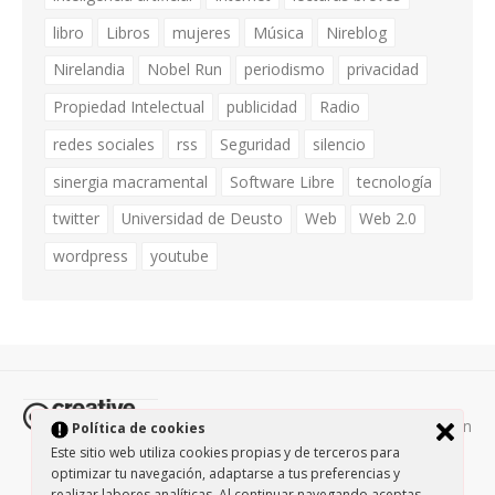
libro
Libros
mujeres
Música
Nireblog
Nirelandia
Nobel Run
periodismo
privacidad
Propiedad Intelectual
publicidad
Radio
redes sociales
rss
Seguridad
silencio
sinergia macramental
Software Libre
tecnología
twitter
Universidad de Deusto
Web
Web 2.0
wordpress
youtube
Todos los contenidos de esta página están
Política de cookies
protegidos por la licencia
Creative Commons Attribution-
Este sitio web utiliza cookies propias y de terceros para
optimizar tu navegación, adaptarse a tus preferencias y
NonCommercial-ShareAlike 3.0.
/
Política de privacidad
/
realizar labores analíticas. Al continuar navegando aceptas