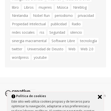
libro
Libros
mujeres
Música
Nireblog
Nirelandia
Nobel Run
periodismo
privacidad
Propiedad Intelectual
publicidad
Radio
redes sociales
rss
Seguridad
silencio
sinergia macramental
Software Libre
tecnología
twitter
Universidad de Deusto
Web
Web 2.0
wordpress
youtube
Todos los contenidos de esta página están
Política de cookies
protegidos por la licencia
Creative Commons Attribution-
Este sitio web utiliza cookies propias y de terceros para
optimizar tu navegación, adaptarse a tus preferencias y
NonCommercial-ShareAlike 3.0.
/
Política de privacidad
/
realizar labores analíticas. Al continuar navegando aceptas