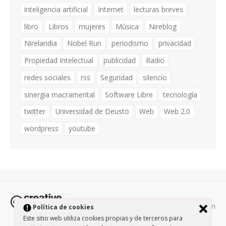
inteligencia artificial
Internet
lecturas breves
libro
Libros
mujeres
Música
Nireblog
Nirelandia
Nobel Run
periodismo
privacidad
Propiedad Intelectual
publicidad
Radio
redes sociales
rss
Seguridad
silencio
sinergia macramental
Software Libre
tecnología
twitter
Universidad de Deusto
Web
Web 2.0
wordpress
youtube
Todos los contenidos de esta página están
Política de cookies
protegidos por la licencia
Creative Commons Attribution-
Este sitio web utiliza cookies propias y de terceros para