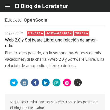
Skip
El Blog de Loretahur
to
content
Etiqueta:
OpenSocial
26 julio 2009
E-GHOST
SOFTWARE LIBRE
WEB 2.0
Web 2.0 y Software Libre: una relación de amor-
odio
El miércoles pasado, en la semana paréntesis de mis
vacaciones, di la charla «Web 2.0 y Software Libre. Una
relación de amor-odio«, dentro de los...
Si quieres recibir por correo electrónico los posts de
El Blog de Loretahur: