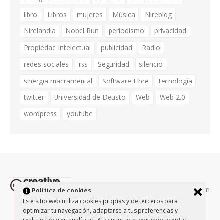
libro
Libros
mujeres
Música
Nireblog
Nirelandia
Nobel Run
periodismo
privacidad
Propiedad Intelectual
publicidad
Radio
redes sociales
rss
Seguridad
silencio
sinergia macramental
Software Libre
tecnología
twitter
Universidad de Deusto
Web
Web 2.0
wordpress
youtube
Todos los contenidos de esta página están
Política de cookies
protegidos por la licencia
Creative Commons Attribution-
Este sitio web utiliza cookies propias y de terceros para
optimizar tu navegación, adaptarse a tus preferencias y
NonCommercial-ShareAlike 3.0.
/
Política de privacidad
/
realizar labores analíticas. Al continuar navegando aceptas