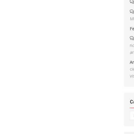
M
F
no
ar
A
ci
vi
C
Ca