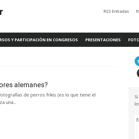
r
RSS Entradas
R
RSOS Y PARTICIPACIÓN EN CONGRESOS
PRESENTACIONES
FOTO
tores alemanes?
tografías de perros frikis (es lo que tiene el
Si
a una...
lo
E