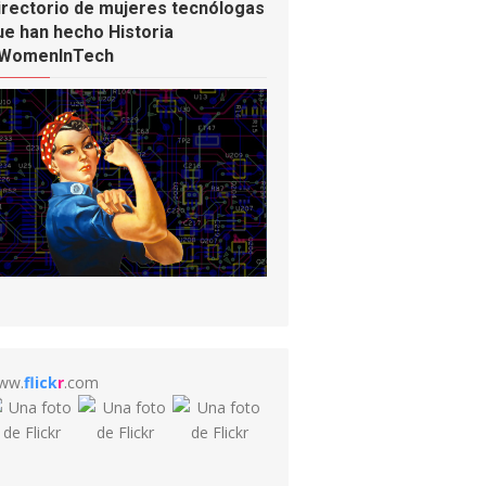
irectorio de mujeres tecnólogas
ue han hecho Historia
WomenInTech
ww.
flick
r
.com