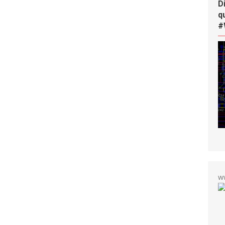
D
q
#
w