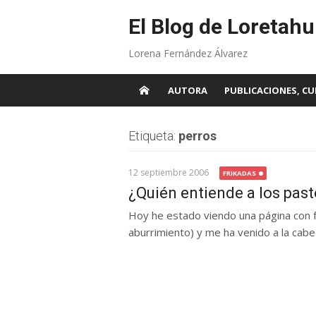
Skip
to
El Blog de Loretahu
content
Lorena Fernández Álvarez
AUTORA
PUBLICACIONES, CU
Etiqueta:
perros
12 septiembre 2006
FRIKADAS
¿Quién entiende a los pas
Hoy he estado viendo una página con fo
aburrimiento) y me ha venido a la cabez