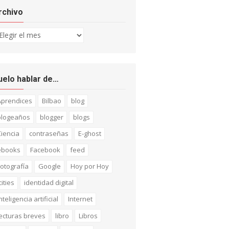
rchivo
chivo
uelo hablar de…
Aprendices
Bilbao
blog
blogeaños
blogger
blogs
iencia
contraseñas
E-ghost
ebooks
Facebook
feed
otografía
Google
Hoy por Hoy
cities
identidad digital
nteligencia artificial
Internet
ecturas breves
libro
Libros