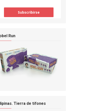
obel Run
ilipinas. Tierra de tifones