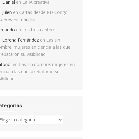
Daniel
en
La IA creativa
Julen
en
Cartas desde RD Congo:
ujeres en marcha
ernando
en
Los tres canteros
Lorena Fernández
en
Las sin
mbre: mujeres en ciencia a las que
rebataron su visibilidad
ntonoi
en
Las sin nombre: mujeres en
encia a las que arrebataron su
sibilidad
ategorías
tegorías