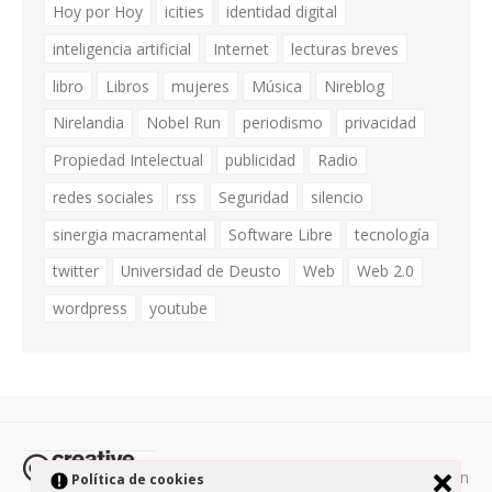
Hoy por Hoy
icities
identidad digital
inteligencia artificial
Internet
lecturas breves
libro
Libros
mujeres
Música
Nireblog
Nirelandia
Nobel Run
periodismo
privacidad
Propiedad Intelectual
publicidad
Radio
redes sociales
rss
Seguridad
silencio
sinergia macramental
Software Libre
tecnología
twitter
Universidad de Deusto
Web
Web 2.0
wordpress
youtube
Todos los contenidos de esta página están
Política de cookies