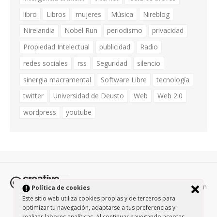
libro
Libros
mujeres
Música
Nireblog
Nirelandia
Nobel Run
periodismo
privacidad
Propiedad Intelectual
publicidad
Radio
redes sociales
rss
Seguridad
silencio
sinergia macramental
Software Libre
tecnología
twitter
Universidad de Deusto
Web
Web 2.0
wordpress
youtube
Todos los contenidos de esta página están
Política de cookies
protegidos por la licencia
Creative Commons Attribution-
Este sitio web utiliza cookies propias y de terceros para
optimizar tu navegación, adaptarse a tus preferencias y
NonCommercial-ShareAlike 3.0.
/
Política de privacidad
/
realizar labores analíticas. Al continuar navegando aceptas