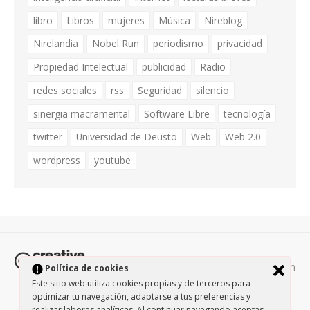
libro
Libros
mujeres
Música
Nireblog
Nirelandia
Nobel Run
periodismo
privacidad
Propiedad Intelectual
publicidad
Radio
redes sociales
rss
Seguridad
silencio
sinergia macramental
Software Libre
tecnología
twitter
Universidad de Deusto
Web
Web 2.0
wordpress
youtube
Todos los contenidos de esta página están
Política de cookies
protegidos por la licencia
Creative Commons Attribution-
Este sitio web utiliza cookies propias y de terceros para
optimizar tu navegación, adaptarse a tus preferencias y
NonCommercial-ShareAlike 3.0.
/
Política de privacidad
/
realizar labores analíticas. Al continuar navegando aceptas