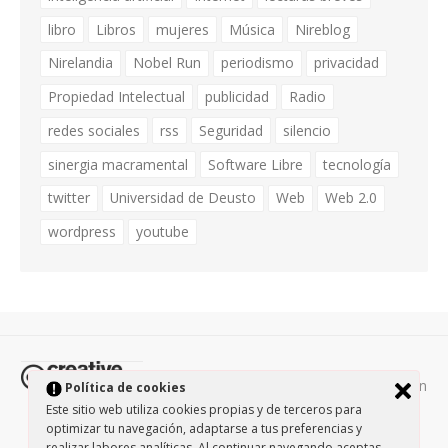
libro
Libros
mujeres
Música
Nireblog
Nirelandia
Nobel Run
periodismo
privacidad
Propiedad Intelectual
publicidad
Radio
redes sociales
rss
Seguridad
silencio
sinergia macramental
Software Libre
tecnología
twitter
Universidad de Deusto
Web
Web 2.0
wordpress
youtube
Todos los contenidos de esta página están
Política de cookies
protegidos por la licencia
Creative Commons Attribution-
Este sitio web utiliza cookies propias y de terceros para
optimizar tu navegación, adaptarse a tus preferencias y
NonCommercial-ShareAlike 3.0.
/
Política de privacidad
/
realizar labores analíticas. Al continuar navegando aceptas