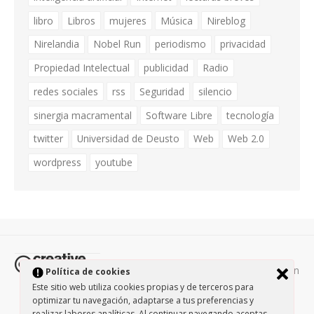
libro
Libros
mujeres
Música
Nireblog
Nirelandia
Nobel Run
periodismo
privacidad
Propiedad Intelectual
publicidad
Radio
redes sociales
rss
Seguridad
silencio
sinergia macramental
Software Libre
tecnología
twitter
Universidad de Deusto
Web
Web 2.0
wordpress
youtube
Todos los contenidos de esta página están
Política de cookies
protegidos por la licencia
Creative Commons Attribution-
Este sitio web utiliza cookies propias y de terceros para
optimizar tu navegación, adaptarse a tus preferencias y
NonCommercial-ShareAlike 3.0.
/
Política de privacidad
/
realizar labores analíticas. Al continuar navegando aceptas