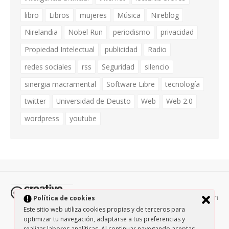
libro
Libros
mujeres
Música
Nireblog
Nirelandia
Nobel Run
periodismo
privacidad
Propiedad Intelectual
publicidad
Radio
redes sociales
rss
Seguridad
silencio
sinergia macramental
Software Libre
tecnología
twitter
Universidad de Deusto
Web
Web 2.0
wordpress
youtube
Todos los contenidos de esta página están
Política de cookies
protegidos por la licencia
Creative Commons Attribution-
Este sitio web utiliza cookies propias y de terceros para
optimizar tu navegación, adaptarse a tus preferencias y
NonCommercial-ShareAlike 3.0.
/
Política de privacidad
/
realizar labores analíticas. Al continuar navegando aceptas