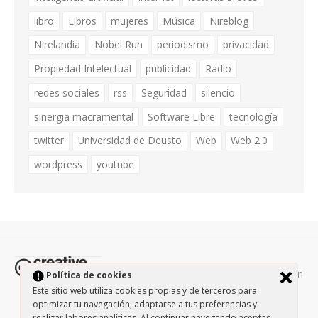
libro
Libros
mujeres
Música
Nireblog
Nirelandia
Nobel Run
periodismo
privacidad
Propiedad Intelectual
publicidad
Radio
redes sociales
rss
Seguridad
silencio
sinergia macramental
Software Libre
tecnología
twitter
Universidad de Deusto
Web
Web 2.0
wordpress
youtube
Todos los contenidos de esta página están
Política de cookies
protegidos por la licencia
Creative Commons Attribution-
Este sitio web utiliza cookies propias y de terceros para
optimizar tu navegación, adaptarse a tus preferencias y
NonCommercial-ShareAlike 3.0.
/
Política de privacidad
/
realizar labores analíticas. Al continuar navegando aceptas