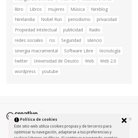
libro
Libros
mujeres
Música
Nireblog
Nirelandia
Nobel Run
periodismo
privacidad
Propiedad Intelectual
publicidad
Radio
redes sociales
rss
Seguridad
silencio
sinergia macramental
Software Libre
tecnología
twitter
Universidad de Deusto
Web
Web 2.0
wordpress
youtube
Todos los contenidos de esta página están
Política de cookies
protegidos por la licencia
Creative Commons Attribution-
Este sitio web utiliza cookies propias y de terceros para
optimizar tu navegación, adaptarse a tus preferencias y
NonCommercial-ShareAlike 3.0.
/
Política de privacidad
/
realizar labores analíticas. Al continuar navegando aceptas