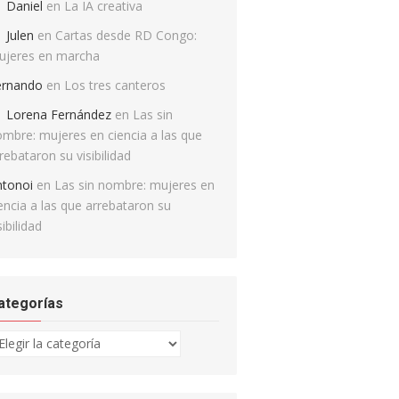
Daniel
en
La IA creativa
Julen
en
Cartas desde RD Congo:
ujeres en marcha
ernando
en
Los tres canteros
Lorena Fernández
en
Las sin
mbre: mujeres en ciencia a las que
rebataron su visibilidad
ntonoi
en
Las sin nombre: mujeres en
encia a las que arrebataron su
sibilidad
ategorías
tegorías