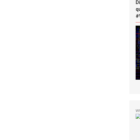
D
q
#
w