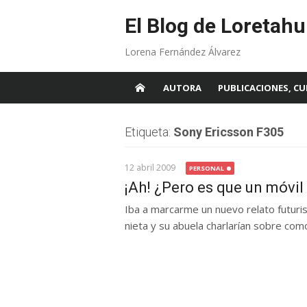
Skip
to
El Blog de Loretahu
content
Lorena Fernández Álvarez
AUTORA
PUBLICACIONES, CU
Etiqueta:
Sony Ericsson F305
12 abril 2009
PERSONAL
¡Ah! ¿Pero es que un móvil 
Iba a marcarme un nuevo relato futurist
nieta y su abuela charlarían sobre como