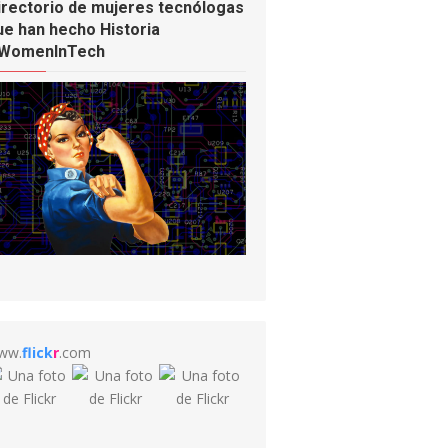
irectorio de mujeres tecnólogas
ue han hecho Historia
WomenInTech
ww.
flick
r
.com