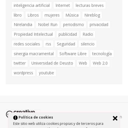
inteligencia artificial
Internet
lecturas breves
libro
Libros
mujeres
Música
Nireblog
Nirelandia
Nobel Run
periodismo
privacidad
Propiedad Intelectual
publicidad
Radio
redes sociales
rss
Seguridad
silencio
sinergia macramental
Software Libre
tecnología
twitter
Universidad de Deusto
Web
Web 2.0
wordpress
youtube
Todos los contenidos de esta página están
Política de cookies
protegidos por la licencia
Creative Commons Attribution-
Este sitio web utiliza cookies propias y de terceros para