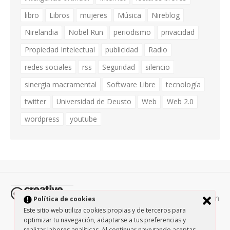
libro
Libros
mujeres
Música
Nireblog
Nirelandia
Nobel Run
periodismo
privacidad
Propiedad Intelectual
publicidad
Radio
redes sociales
rss
Seguridad
silencio
sinergia macramental
Software Libre
tecnología
twitter
Universidad de Deusto
Web
Web 2.0
wordpress
youtube
Todos los contenidos de esta página están
Política de cookies
protegidos por la licencia
Creative Commons Attribution-
Este sitio web utiliza cookies propias y de terceros para
optimizar tu navegación, adaptarse a tus preferencias y
NonCommercial-ShareAlike 3.0.
/
Política de privacidad
/
realizar labores analíticas. Al continuar navegando aceptas