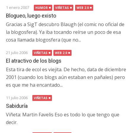
1 enero 2007
HUMOR
VIÑETAS
WEB 2.0
Blogueo, luego existo
Gracias a SigT descubro Blaugh (el comic no oficial de
la blogosfera). Ya iba tocando reírse un poco de esa
cosa llamada blogosfera (que no...
21 julio 2006
VIÑETAS
WEB 2.0
El atractivo de los blogs
Esta tira de ecol es viejita. De hecho, data de diciembre
2001 (cuando los blogs aún estaban en pañales) pero
es que me ha encantado...
11 julio 2006
VIÑETAS
Sabiduría
Viñeta: Martin Favelis Eso es todo lo que tengo que
decir.