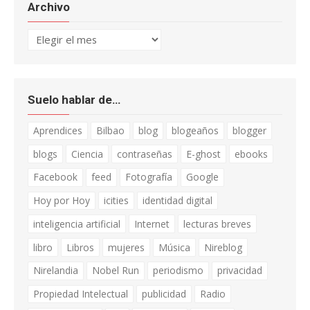
Archivo
Archivo
Suelo hablar de…
Aprendices
Bilbao
blog
blogeaños
blogger
blogs
Ciencia
contraseñas
E-ghost
ebooks
Facebook
feed
Fotografía
Google
Hoy por Hoy
icities
identidad digital
inteligencia artificial
Internet
lecturas breves
libro
Libros
mujeres
Música
Nireblog
Nirelandia
Nobel Run
periodismo
privacidad
Propiedad Intelectual
publicidad
Radio