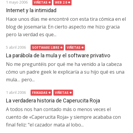
1 mayo 2006
VIÑETAS
WEB 2.0
Internet y la intimidad
Hace unos días me encontré con esta tira cómica en el
blog de josemaria: En cierto aspecto me hizo gracia
pero la verdad es que...
5 abril 2006
SOFTWARE LIBRE
VIÑETAS
La parábola de la mula y el software privativo
No me preguntéis por qué me ha venido a la cabeza
cómo un padre geek le explicaría a su hijo qué es una
mula… pero...
1 abril 2006
FRIKADAS
VIÑETAS
La verdadera historia de Caperucita Roja
A todos nos han contado más o menos veces el
cuento de «Caperucita Roja» y siempre acababa con
final feliz: “el cazador mata al lobo...