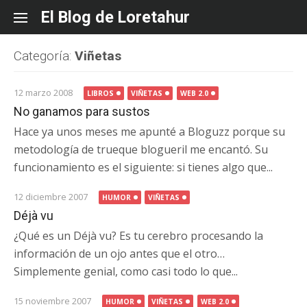
Skip
El Blog de Loretahur
to
content
Categoría:
Viñetas
12 marzo 2008
LIBROS
VIÑETAS
WEB 2.0
No ganamos para sustos
Hace ya unos meses me apunté a Bloguzz porque su
metodología de trueque blogueril me encantó. Su
funcionamiento es el siguiente: si tienes algo que...
12 diciembre 2007
HUMOR
VIÑETAS
Déjà vu
¿Qué es un Déjà vu? Es tu cerebro procesando la
información de un ojo antes que el otro…
Simplemente genial, como casi todo lo que...
15 noviembre 2007
HUMOR
VIÑETAS
WEB 2.0