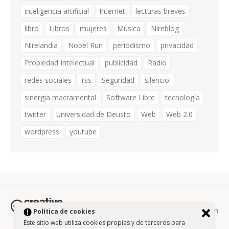
inteligencia artificial
Internet
lecturas breves
libro
Libros
mujeres
Música
Nireblog
Nirelandia
Nobel Run
periodismo
privacidad
Propiedad Intelectual
publicidad
Radio
redes sociales
rss
Seguridad
silencio
sinergia macramental
Software Libre
tecnología
twitter
Universidad de Deusto
Web
Web 2.0
wordpress
youtube
Todos los contenidos de esta página están
Política de cookies
protegidos por la licencia
Creative Commons Attribution-
Este sitio web utiliza cookies propias y de terceros para