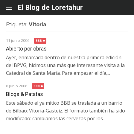
Skip
El Blog de Loretahur
to
content
Etiqueta:
Vitoria
11 junio 2006
BBB
Abierto por obras
Ayer, enmarcada dentro de nuestra primera edición
del BPVG, hicimos una más que interesante visita a la
Catedral de Santa María. Para empezar el día,...
8 junio 2006
BBB
Blogs & Patatas
Este sábado el ya mítico BBB se traslada a un barrio
de Bilbao: Vitoria-Gasteiz. El formato también ha sido
modificado: cambiamos las cervezas por los...