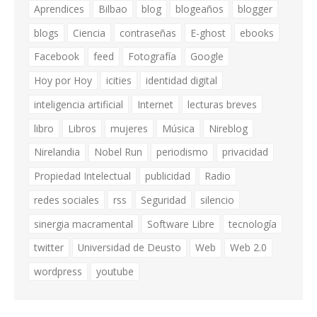
Aprendices
Bilbao
blog
blogeaños
blogger
blogs
Ciencia
contraseñas
E-ghost
ebooks
Facebook
feed
Fotografía
Google
Hoy por Hoy
icities
identidad digital
inteligencia artificial
Internet
lecturas breves
libro
Libros
mujeres
Música
Nireblog
Nirelandia
Nobel Run
periodismo
privacidad
Propiedad Intelectual
publicidad
Radio
redes sociales
rss
Seguridad
silencio
sinergia macramental
Software Libre
tecnología
twitter
Universidad de Deusto
Web
Web 2.0
wordpress
youtube