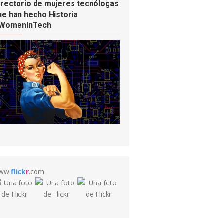
irectorio de mujeres tecnólogas
ue han hecho Historia
WomenInTech
ww.
flick
r
.com