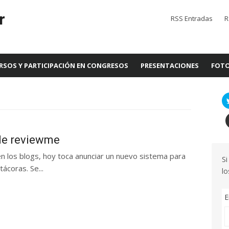
r
RSS Entradas
R
RSOS Y PARTICIPACIÓN EN CONGRESOS
PRESENTACIONES
FOTO
 de reviewme
 en los blogs, hoy toca anunciar un nuevo sistema para
Si
ácoras. Se...
lo
E