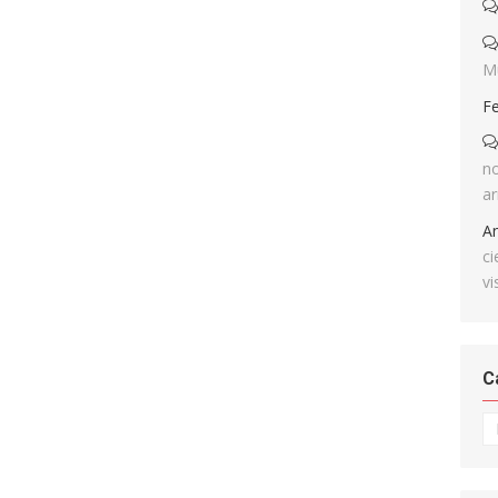
M
F
no
ar
A
ci
vi
C
Ca