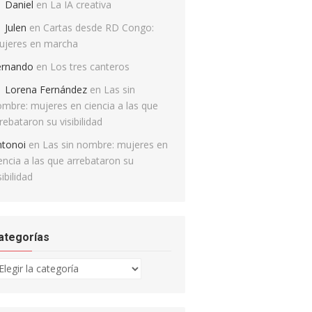
Daniel
en
La IA creativa
Julen
en
Cartas desde RD Congo:
ujeres en marcha
ernando
en
Los tres canteros
Lorena Fernández
en
Las sin
mbre: mujeres en ciencia a las que
rebataron su visibilidad
ntonoi
en
Las sin nombre: mujeres en
encia a las que arrebataron su
sibilidad
ategorías
tegorías