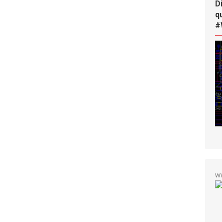
D
q
#
w