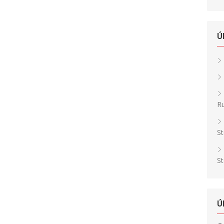
Ú
Ru
St
St
Ú