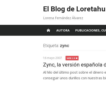
Skip
to
El Blog de Loretahu
content
Lorena Fernández Álvarez
AUTORA
PUBLICACIONES, CU
Etiqueta:
zync
16 mayo 2007
WEB 2.0
Zync, la versión española
Al hilo del último post sobre el dinero
conseguir unos durillos con nuestras bit