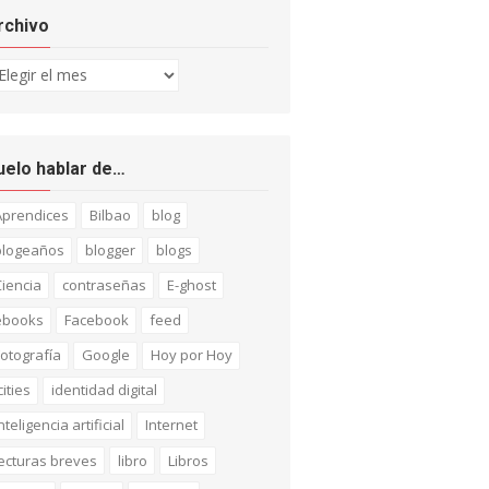
rchivo
chivo
uelo hablar de…
Aprendices
Bilbao
blog
blogeaños
blogger
blogs
iencia
contraseñas
E-ghost
ebooks
Facebook
feed
otografía
Google
Hoy por Hoy
cities
identidad digital
nteligencia artificial
Internet
ecturas breves
libro
Libros