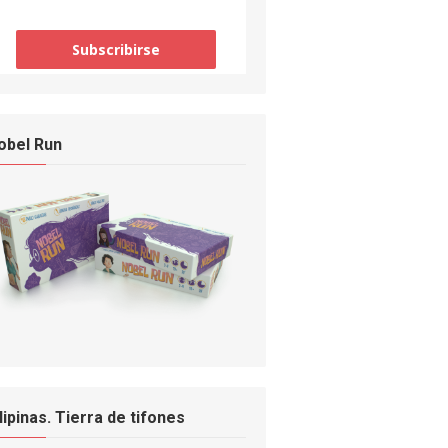
obel Run
ilipinas. Tierra de tifones