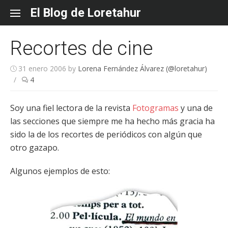
Skip
El Blog de Loretahur
to
content
Recortes de cine
31 enero 2006
by
Lorena Fernández Álvarez (@loretahur)
/
4
Soy una fiel lectora de la revista
Fotogramas
y una de
las secciones que siempre me ha hecho más gracia ha
sido la de los recortes de periódicos con algún que
otro gazapo.
Algunos ejemplos de esto: