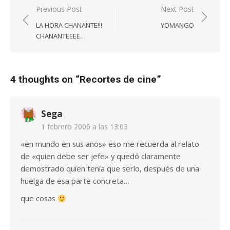
Navegación
Previous Post
Next Post
de
LA HORA CHANANTE!!!
YOMANGO
entradas
CHANANTEEEE…
4 thoughts on “
Recortes de cine
”
Sega
1 febrero 2006 a las 13:03
«en mundo en sus anos» eso me recuerda al relato
de «quien debe ser jefe» y quedó claramente
demostrado quien tenía que serlo, después de una
huelga de esa parte concreta…
que cosas