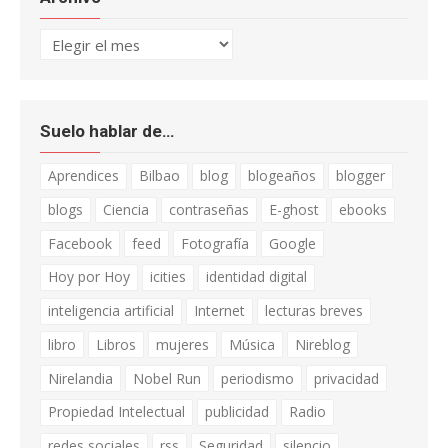
Archivo
Suelo hablar de…
Aprendices
Bilbao
blog
blogeaños
blogger
blogs
Ciencia
contraseñas
E-ghost
ebooks
Facebook
feed
Fotografía
Google
Hoy por Hoy
icities
identidad digital
inteligencia artificial
Internet
lecturas breves
libro
Libros
mujeres
Música
Nireblog
Nirelandia
Nobel Run
periodismo
privacidad
Propiedad Intelectual
publicidad
Radio
redes sociales
rss
Seguridad
silencio