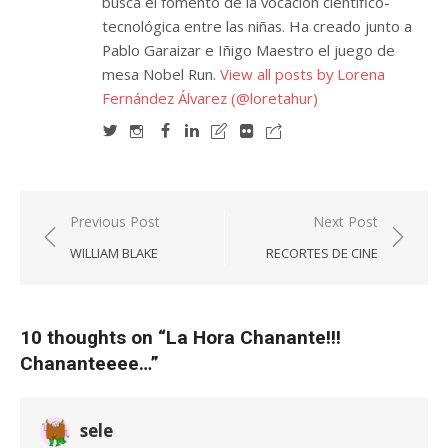
busca el fomento de la vocación científico-
tecnológica entre las niñas. Ha creado junto a
Pablo Garaizar e Iñigo Maestro el juego de
mesa Nobel Run.
View all posts by Lorena
Fernández Álvarez (@loretahur)
Navegación
Previous Post
Next Post
de
WILLIAM BLAKE
RECORTES DE CINE
entradas
10 thoughts on “
La Hora Chanante!!!
Chananteeee…
”
sele