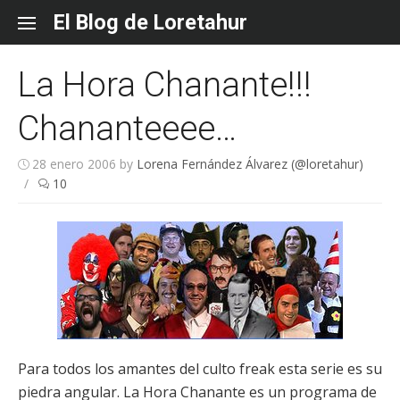
Skip
El Blog de Loretahur
to
content
La Hora Chanante!!!
Chananteeee…
28 enero 2006
by
Lorena Fernández Álvarez (@loretahur)
/
10
Para todos los amantes del culto freak esta serie es su
piedra angular. La Hora Chanante es un programa de