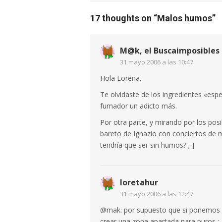
17 thoughts on “
Malos humos
”
M@k, el Buscaimposibles
31 mayo 2006 a las 10:47
Hola Lorena.
Te olvidaste de los ingredientes «esp
fumador un adicto más.
Por otra parte, y mirando por los pos
bareto de Ignazio con conciertos de m
tendría que ser sin humos? ;-]
loretahur
31 mayo 2006 a las 12:47
@mak: por supuesto que si ponemos 
crear una zona apartada para puros ;-