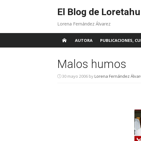
Skip
to
El Blog de Loretahu
content
Lorena Fernández Álvarez
AUTORA
PUBLICACIONES, CU
Malos humos
30 mayo 2006
by
Lorena Fernández Álvar