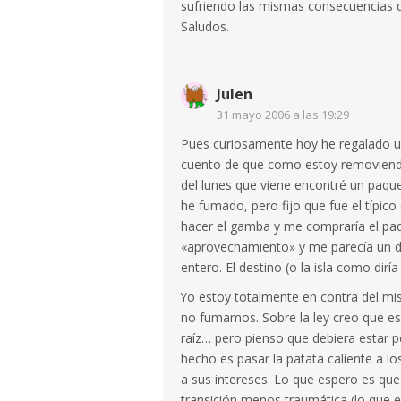
sufriendo las mismas consecuencias qu
Saludos.
Julen
31 mayo 2006 a las 19:29
Pues curiosamente hoy he regalado u
cuento de que como estoy removiendo
del lunes que viene encontré un paqu
he fumado, pero fijo que fue el típico
hacer el gamba y me compraría el paq
«aprovechamiento» y me parecía un des
entero. El destino (o la isla como dirí
Yo estoy totalmente en contra del mi
no fumamos. Sobre la ley creo que es
raíz… pero pienso que debiera estar p
hecho es pasar la patata caliente a l
a sus intereses. Lo que espero es que
transición menos traumática (lo que e