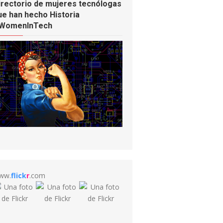
irectorio de mujeres tecnólogas
ue han hecho Historia
WomenInTech
ww.
flick
r
.com