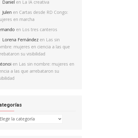
Daniel
en
La IA creativa
Julen
en
Cartas desde RD Congo:
ujeres en marcha
ernando
en
Los tres canteros
Lorena Fernández
en
Las sin
mbre: mujeres en ciencia a las que
rebataron su visibilidad
ntonoi
en
Las sin nombre: mujeres en
encia a las que arrebataron su
sibilidad
ategorías
tegorías