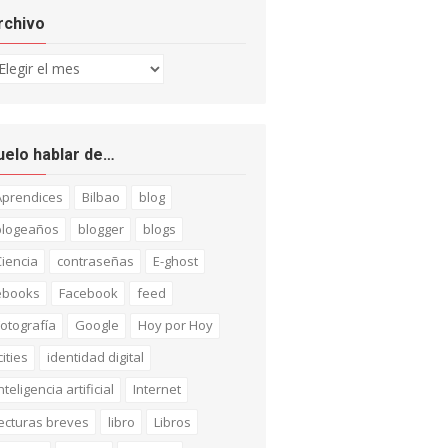
rchivo
chivo
uelo hablar de…
Aprendices
Bilbao
blog
blogeaños
blogger
blogs
iencia
contraseñas
E-ghost
ebooks
Facebook
feed
otografía
Google
Hoy por Hoy
cities
identidad digital
nteligencia artificial
Internet
ecturas breves
libro
Libros