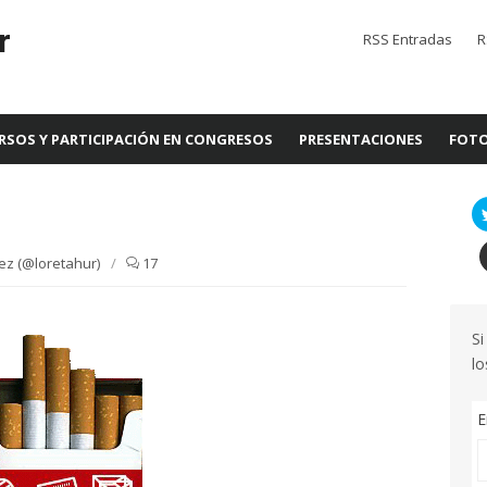
r
RSS Entradas
R
RSOS Y PARTICIPACIÓN EN CONGRESOS
PRESENTACIONES
FOTO
ez (@loretahur)
/
17
Si
lo
E