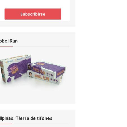
obel Run
ilipinas. Tierra de tifones