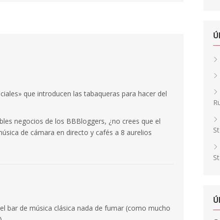
Ú
eciales» que introducen las tabaqueras para hacer del
Ru
ibles negocios de los BBBloggers, ¿no crees que el
St
úsica de cámara en directo y cafés a 8 aurelios
St
Ú
el bar de música clásica nada de fumar (como mucho
).