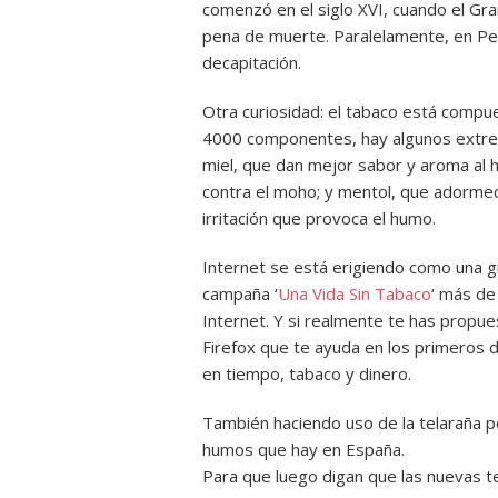
comenzó en el siglo XVI, cuando el G
pena de muerte. Paralelamente, en Pers
decapitación.
Otra curiosidad: el tabaco está compu
4000 componentes, hay algunos extrem
miel, que dan mejor sabor y aroma al h
contra el moho; y mentol, que adormec
irritación que provoca el humo.
Internet se está erigiendo como una g
campaña ‘
Una Vida Sin Tabaco
‘ más de
Internet. Y si realmente te has propu
Firefox que te ayuda en los primeros 
en tiempo, tabaco y dinero.
También haciendo uso de la telaraña 
humos que hay en España.
Para que luego digan que las nuevas t