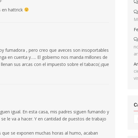
 en hattrick
M
F
no
oy fumadora , pero creo que aveces son insoportables
ar
enga en cuenta y….. El gobierno nos manda millones de
A
lenan sus arcas con el impuesto sobre el tabaco( ¡que
ci
vi
C
iguen igual. En esta casa, mis padres siguen fumando y
Ca
e le va a hacer. Y en cantidad de puestos de trabajo
os que se exponen muchas horas al humo, acaban