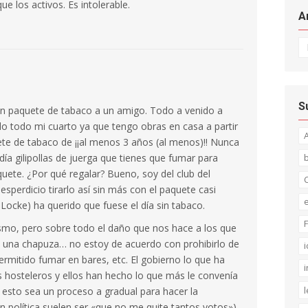
e los activos. Es intolerable.
A
Ar
S
n paquete de tabaco a un amigo. Todo a venido a
 todo mi cuarto ya que tengo obras en casa a partir
ete de tabaco de ¡¡al menos 3 años (al menos)!! Nunca
 día gilipollas de juerga que tienes que fumar para
uete. ¿Por qué regalar? Bueno, soy del club del
C
perdicio tirarlo así sin más con el paquete casi
a Locke) ha querido que fuese el día sin tabaco.
F
smo, pero sobre todo el daño que nos hace a los que
 una chapuza… no estoy de acuerdo con prohibirlo de
i
ermitido fumar en bares, etc. El gobierno lo que ha
i
os hosteleros y ellos han hecho lo que más le convenía
l
 esto sea un proceso a gradual para hacer la
n política suelen ser «que no me quite tantos votos»).