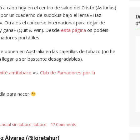
á a cabo hoy en el centro de salud del Cristo (Asturias)
co por un cuaderno de sudokus bajo el lema «Haz
D
. Otra es el concurso internacional para dejar de
#
 y gana» (Quit & Win). Desde
esta página
os podéis
nadores portátiles.
e ponen en Australia en las cajetillas de tabaco (no he
llegar a ser bastante desagradables).
ité antitabaco
vs.
Club de Fumadores por la
 día para nacer
undial sin tabaco
,
tabaco
17 Comments
z Álvarez (@loretahur)