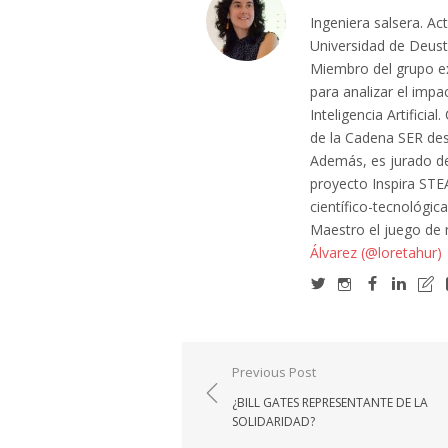
Ingeniera salsera. Ac
Universidad de Deusto
Miembro del grupo e
para analizar el impa
Inteligencia Artifici
de la Cadena SER des
Además, es jurado de
proyecto Inspira STE
científico-tecnológic
Maestro el juego de
Álvarez (@loretahur)
Navegación
Previous Post
de
¿BILL GATES REPRESENTANTE DE LA
entradas
SOLIDARIDAD?