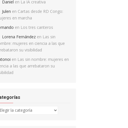
Daniel
en
La IA creativa
Julen
en
Cartas desde RD Congo:
ujeres en marcha
ernando
en
Los tres canteros
Lorena Fernández
en
Las sin
mbre: mujeres en ciencia a las que
rebataron su visibilidad
ntonoi
en
Las sin nombre: mujeres en
encia a las que arrebataron su
sibilidad
ategorías
tegorías