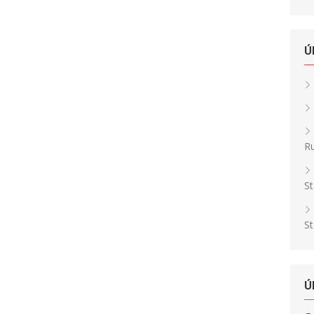
Ú
Ru
St
St
Ú