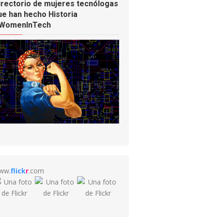
irectorio de mujeres tecnólogas
ue han hecho Historia
WomenInTech
ww.
flick
r
.com