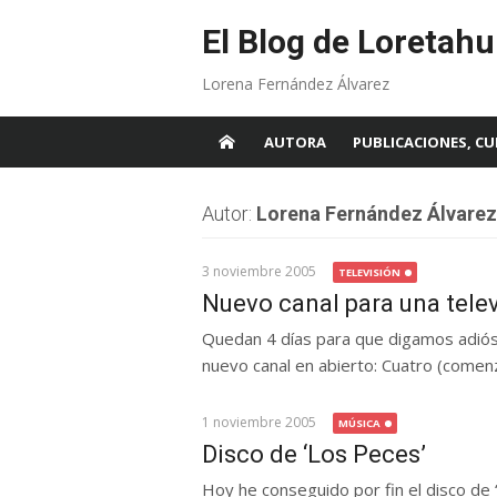
Skip
to
El Blog de Loretahu
content
Lorena Fernández Álvarez
AUTORA
PUBLICACIONES, CU
Autor:
Lorena Fernández Álvarez
3 noviembre 2005
TELEVISIÓN
Nuevo canal para una tele
Quedan 4 días para que digamos adiós 
nuevo canal en abierto: Cuatro (comenza
1 noviembre 2005
MÚSICA
Disco de ‘Los Peces’
Hoy he conseguido por fin el disco de