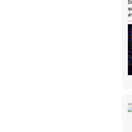
D
q
#
w