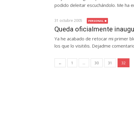
podido deleitar escuchándolo. Me ha en
31 octubre 2005
PERSONAL
Queda oficialmente inaugu
Ya he acabado de retocar mi primer bl
los que lo visitéis. Dejadme comentario
Navegación
←
1
…
30
31
32
de
entradas