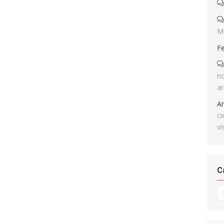
M
F
no
ar
A
ci
vi
C
Ca