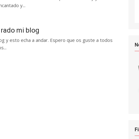
cantado y...
rado mi blog
og y esto echa a andar. Espero que os guste a todos
N
s...
F