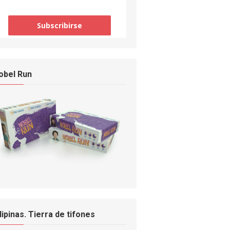
obel Run
ilipinas. Tierra de tifones