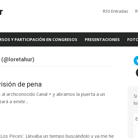
r
RSS Entradas
R
RSOS Y PARTICIPACIÓN EN CONGRESOS
PRESENTACIONES
FOTO
 (@loretahur)
visión de pena
al archiconocido Canal + y abramos la puerta a un
Si
rá a emitir...
lo
E
 ‘Los Peces’. Llevaba un tiempo buscándolo y ya me he