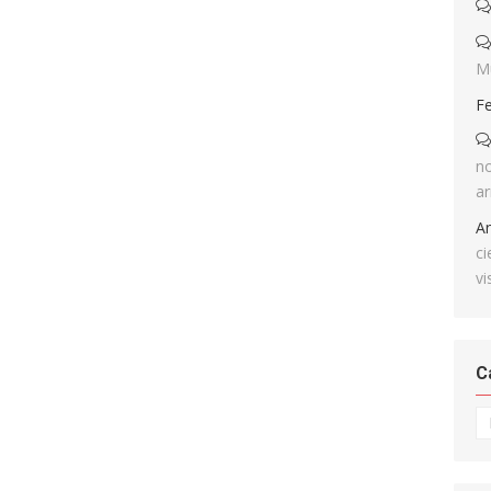
M
F
no
ar
A
ci
vi
C
Ca