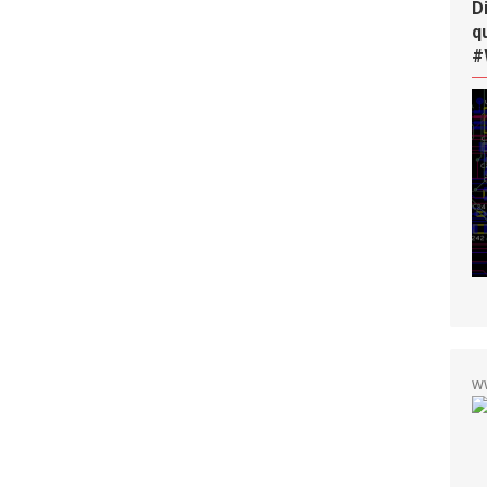
D
q
#
w