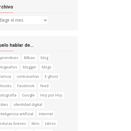
rchivo
chivo
uelo hablar de…
Aprendices
Bilbao
blog
blogeaños
blogger
blogs
iencia
contraseñas
E-ghost
ebooks
Facebook
feed
otografía
Google
Hoy por Hoy
cities
identidad digital
nteligencia artificial
Internet
ecturas breves
libro
Libros