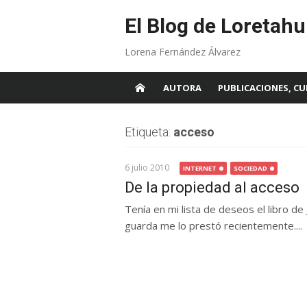
Skip
to
El Blog de Loretahu
content
Lorena Fernández Álvarez
AUTORA
PUBLICACIONES, CU
Etiqueta:
acceso
6 julio 2010
INTERNET
SOCIEDAD
De la propiedad al acceso
Tenía en mi lista de deseos el libro de
guarda me lo prestó recientemente....