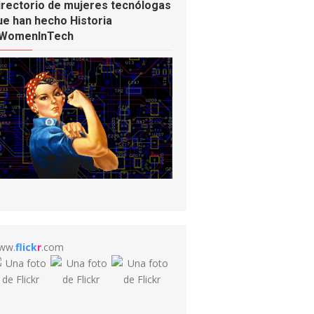
irectorio de mujeres tecnólogas
ue han hecho Historia
WomenInTech
ww.
flick
r
.com