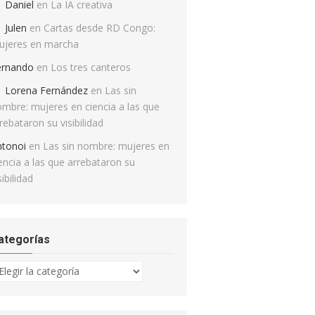
Daniel
en
La IA creativa
Julen
en
Cartas desde RD Congo:
ujeres en marcha
ernando
en
Los tres canteros
Lorena Fernández
en
Las sin
mbre: mujeres en ciencia a las que
rebataron su visibilidad
ntonoi
en
Las sin nombre: mujeres en
encia a las que arrebataron su
sibilidad
ategorías
tegorías