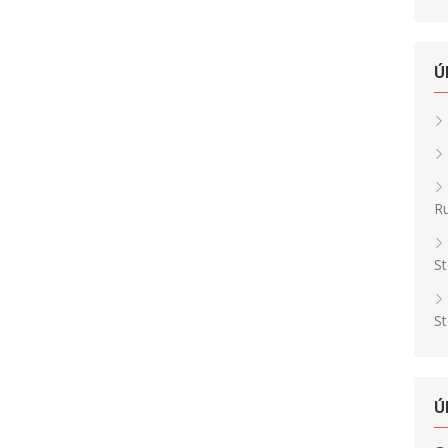
Ú
Ru
St
St
Ú