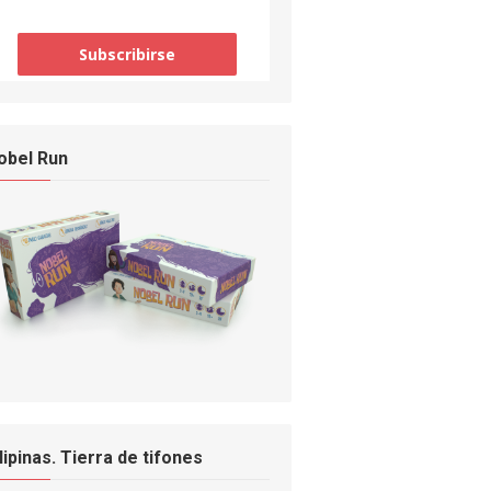
obel Run
ilipinas. Tierra de tifones