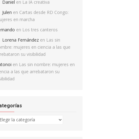
Daniel
en
La IA creativa
Julen
en
Cartas desde RD Congo:
ujeres en marcha
ernando
en
Los tres canteros
Lorena Fernández
en
Las sin
mbre: mujeres en ciencia a las que
rebataron su visibilidad
ntonoi
en
Las sin nombre: mujeres en
encia a las que arrebataron su
sibilidad
ategorías
tegorías