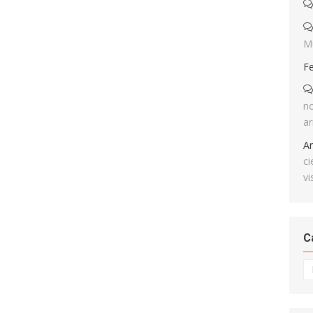
M
F
no
ar
A
ci
vi
C
Ca