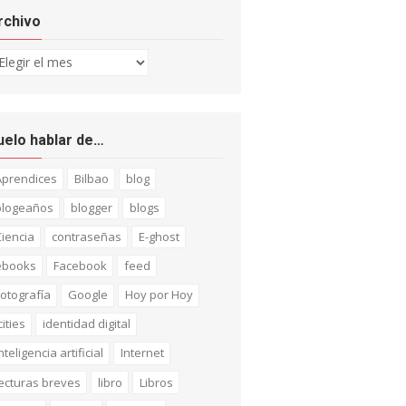
rchivo
chivo
uelo hablar de…
Aprendices
Bilbao
blog
blogeaños
blogger
blogs
iencia
contraseñas
E-ghost
ebooks
Facebook
feed
otografía
Google
Hoy por Hoy
cities
identidad digital
nteligencia artificial
Internet
ecturas breves
libro
Libros