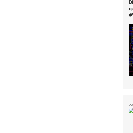
D
q
#
w