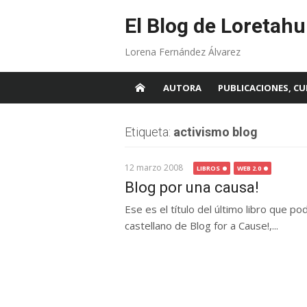
Skip
to
El Blog de Loretahu
content
Lorena Fernández Álvarez
AUTORA
PUBLICACIONES, CU
Etiqueta:
activismo blog
12 marzo 2008
LIBROS
WEB 2.0
Blog por una causa!
Ese es el título del último libro que p
castellano de Blog for a Cause!,...