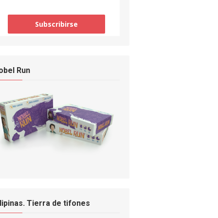
obel Run
ilipinas. Tierra de tifones