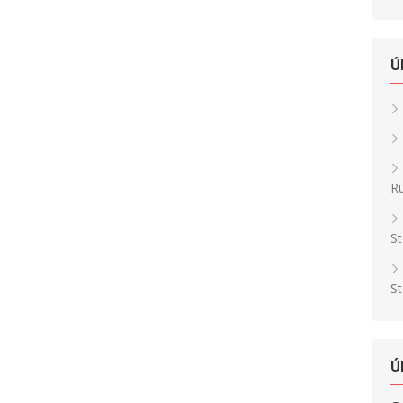
Ú
Ru
St
St
Ú