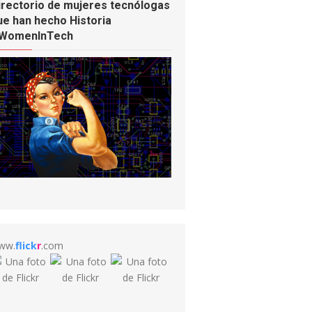
irectorio de mujeres tecnólogas
ue han hecho Historia
WomenInTech
ww.
flick
r
.com