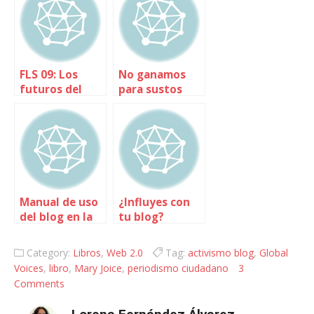
FLS 09: Los
No ganamos
futuros del
para sustos
libro
Manual de uso
¿Influyes con
del blog en la
tu blog?
empresa
Category:
Libros
,
Web 2.0
Tag:
activismo blog
,
Global
Voices
,
libro
,
Mary Joice
,
periodismo ciudadano
3
Comments