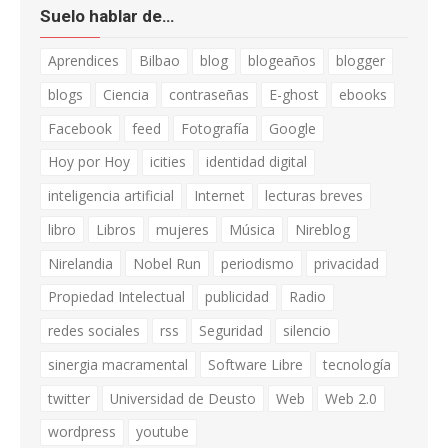
Suelo hablar de…
Aprendices
Bilbao
blog
blogeaños
blogger
blogs
Ciencia
contraseñas
E-ghost
ebooks
Facebook
feed
Fotografía
Google
Hoy por Hoy
icities
identidad digital
inteligencia artificial
Internet
lecturas breves
libro
Libros
mujeres
Música
Nireblog
Nirelandia
Nobel Run
periodismo
privacidad
Propiedad Intelectual
publicidad
Radio
redes sociales
rss
Seguridad
silencio
sinergia macramental
Software Libre
tecnología
twitter
Universidad de Deusto
Web
Web 2.0
wordpress
youtube