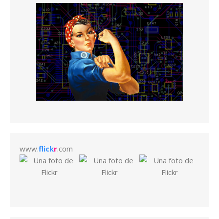
www.
flick
r
.com