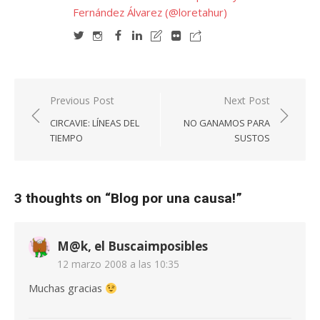
Fernández Álvarez (@loretahur)
Navegación
Previous Post
Next Post
de
CIRCAVIE: LÍNEAS DEL
NO GANAMOS PARA
entradas
TIEMPO
SUSTOS
3 thoughts on “
Blog por una causa!
”
M@k, el Buscaimposibles
12 marzo 2008 a las 10:35
Muchas gracias