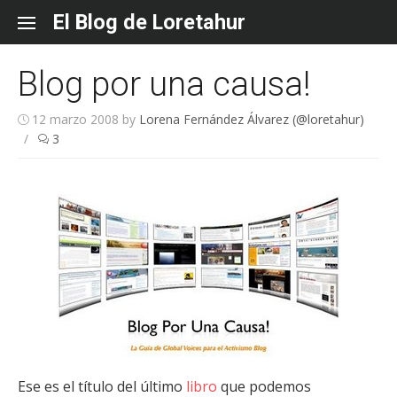
Skip
El Blog de Loretahur
to
content
Blog por una causa!
12 marzo 2008
by
Lorena Fernández Álvarez (@loretahur)
/
3
Ese es el título del último
libro
que podemos