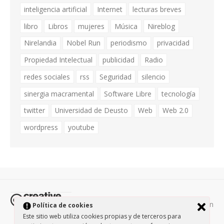
inteligencia artificial
Internet
lecturas breves
libro
Libros
mujeres
Música
Nireblog
Nirelandia
Nobel Run
periodismo
privacidad
Propiedad Intelectual
publicidad
Radio
redes sociales
rss
Seguridad
silencio
sinergia macramental
Software Libre
tecnología
twitter
Universidad de Deusto
Web
Web 2.0
wordpress
youtube
Todos los contenidos de esta página están
Política de cookies
protegidos por la licencia
Creative Commons Attribution-
Este sitio web utiliza cookies propias y de terceros para