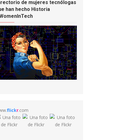
irectorio de mujeres tecnólogas
ue han hecho Historia
WomenInTech
ww.
flick
r
.com