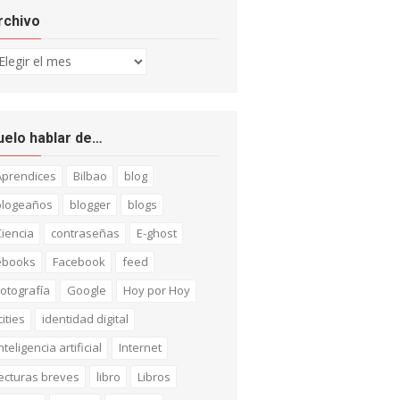
rchivo
chivo
uelo hablar de…
Aprendices
Bilbao
blog
blogeaños
blogger
blogs
iencia
contraseñas
E-ghost
ebooks
Facebook
feed
otografía
Google
Hoy por Hoy
cities
identidad digital
nteligencia artificial
Internet
ecturas breves
libro
Libros