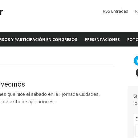
r
RSS Entradas
R
RSOS Y PARTICIPACIÓN EN CONGRESOS
PRESENTACIONES
FOTO
e vecinos
nes que hice el sábado en la I jornada Ciudades,
Si
 de éxito de aplicaciones...
lo
E