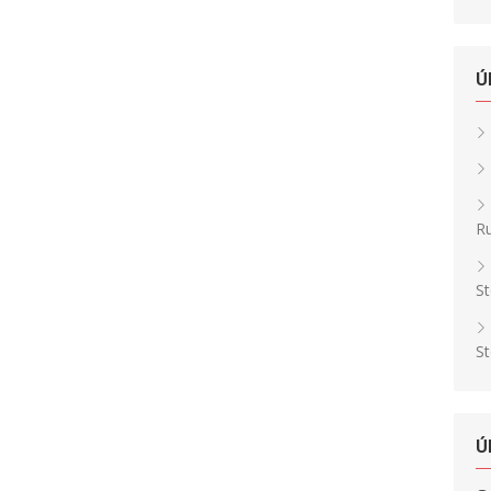
Ú
Ru
St
St
Ú