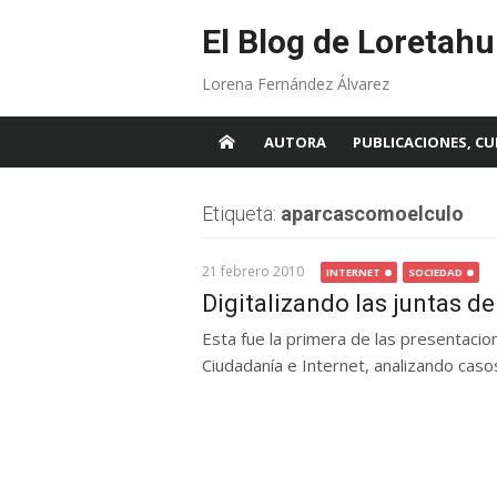
Skip
to
El Blog de Loretahu
content
Lorena Fernández Álvarez
AUTORA
PUBLICACIONES, CU
Etiqueta:
aparcascomoelculo
21 febrero 2010
INTERNET
SOCIEDAD
Digitalizando las juntas d
Esta fue la primera de las presentacio
Ciudadanía e Internet, analizando casos