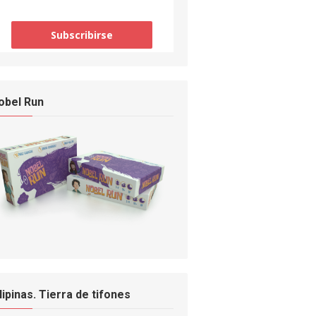
obel Run
ilipinas. Tierra de tifones