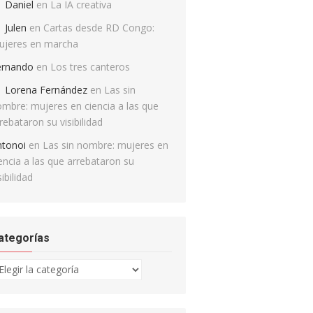
Daniel
en
La IA creativa
Julen
en
Cartas desde RD Congo:
ujeres en marcha
ernando
en
Los tres canteros
Lorena Fernández
en
Las sin
mbre: mujeres en ciencia a las que
rebataron su visibilidad
ntonoi
en
Las sin nombre: mujeres en
encia a las que arrebataron su
sibilidad
ategorías
tegorías