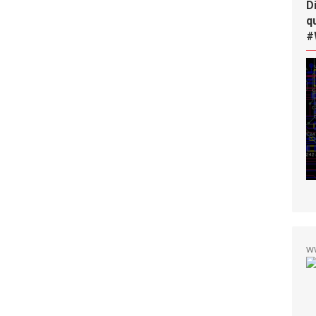
D
q
#
w