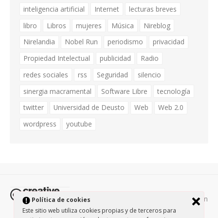
inteligencia artificial
Internet
lecturas breves
libro
Libros
mujeres
Música
Nireblog
Nirelandia
Nobel Run
periodismo
privacidad
Propiedad Intelectual
publicidad
Radio
redes sociales
rss
Seguridad
silencio
sinergia macramental
Software Libre
tecnología
twitter
Universidad de Deusto
Web
Web 2.0
wordpress
youtube
Todos los contenidos de esta página están
Política de cookies
protegidos por la licencia
Creative Commons Attribution-
Este sitio web utiliza cookies propias y de terceros para