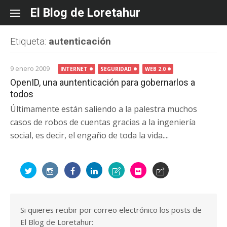
Skip
El Blog de Loretahur
to
content
Etiqueta:
autenticación
9 enero 2009
INTERNET
SEGURIDAD
WEB 2.0
OpenID, una auntenticación para gobernarlos a
todos
Últimamente están saliendo a la palestra muchos
casos de robos de cuentas gracias a la ingeniería
social, es decir, el engaño de toda la vida....
Si quieres recibir por correo electrónico los posts de
El Blog de Loretahur: