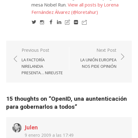
mesa Nobel Run.
View all posts by Lorena
Fernández Álvarez (@loretahur)
Navegación
Previous Post
Next Post
de
LA FACTORÍA
LA UNIÓN EUROPEA
entradas
NIRELANDIA
NOS PIDE OPINIÓN
PRESENTA… NIREUSTE
15 thoughts on “
OpenID, una auntenticación
para gobernarlos a todos
”
Julen
9 enero 2009 a las 17:49