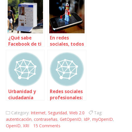
¿Qué sabe
En redes
Facebook de ti
sociales, todos
(y de mí)?
somos
adolescentes
Urbanidad y
Redes sociales
ciudadanía
profesionales:
digital. Módulo
porque
de
Internet
Category:
Internet
,
Seguridad
,
Web 2.0
Tag:
Elkartekintza.
también sirve
autenticación
,
contraseñas
,
GetOpenID
,
IdP
,
myOpenID
,
Formación para
para cosas
OpenID
,
XRI
15 Comments
Entidades del
serias…