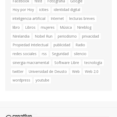
Facebook
feed
Fotografía
Google
Hoy por Hoy
icities
identidad digital
inteligencia artificial
Internet
lecturas breves
libro
Libros
mujeres
Música
Nireblog
Nirelandia
Nobel Run
periodismo
privacidad
Propiedad Intelectual
publicidad
Radio
redes sociales
rss
Seguridad
silencio
sinergia macramental
Software Libre
tecnología
twitter
Universidad de Deusto
Web
Web 2.0
wordpress
youtube