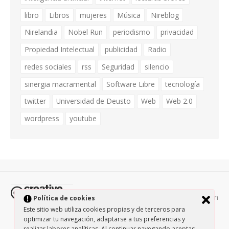
libro
Libros
mujeres
Música
Nireblog
Nirelandia
Nobel Run
periodismo
privacidad
Propiedad Intelectual
publicidad
Radio
redes sociales
rss
Seguridad
silencio
sinergia macramental
Software Libre
tecnología
twitter
Universidad de Deusto
Web
Web 2.0
wordpress
youtube
Todos los contenidos de esta página están
Política de cookies
protegidos por la licencia
Creative Commons Attribution-
Este sitio web utiliza cookies propias y de terceros para
optimizar tu navegación, adaptarse a tus preferencias y
NonCommercial-ShareAlike 3.0.
/
Política de privacidad
/
realizar labores analíticas. Al continuar navegando aceptas