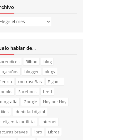
rchivo
chivo
uelo hablar de…
Aprendices
Bilbao
blog
blogeaños
blogger
blogs
iencia
contraseñas
E-ghost
ebooks
Facebook
feed
otografía
Google
Hoy por Hoy
cities
identidad digital
nteligencia artificial
Internet
ecturas breves
libro
Libros