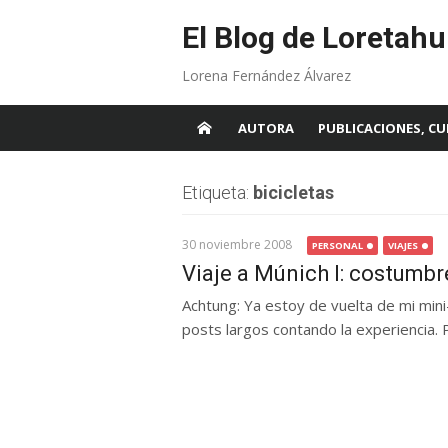
Skip
to
El Blog de Loretahu
content
Lorena Fernández Álvarez
AUTORA
PUBLICACIONES, CU
Etiqueta:
bicicletas
30 noviembre 2008
PERSONAL
VIAJES
Viaje a Múnich I: costumbr
Achtung: Ya estoy de vuelta de mi mini
posts largos contando la experiencia. 