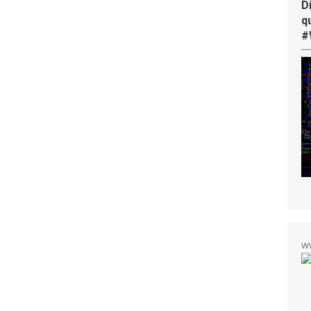
D
q
#
w