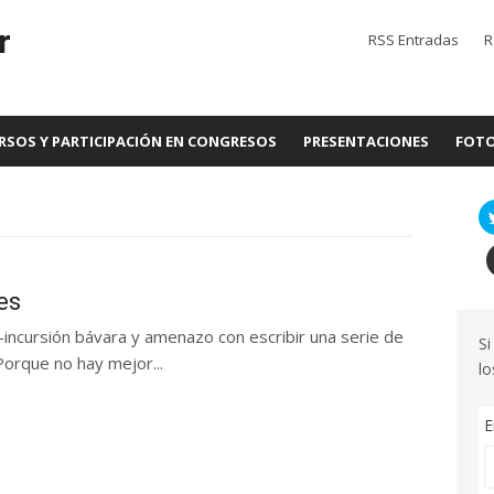
r
RSS Entradas
R
RSOS Y PARTICIPACIÓN EN CONGRESOS
PRESENTACIONES
FOTO
es
-incursión bávara y amenazo con escribir una serie de
Si
Porque no hay mejor...
lo
E