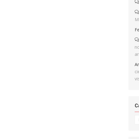
M
F
no
ar
A
ci
vi
C
Ca