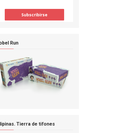
obel Run
ilipinas. Tierra de tifones