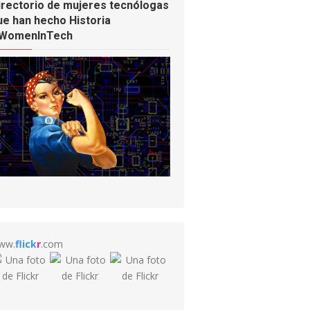
irectorio de mujeres tecnólogas
ue han hecho Historia
WomenInTech
ww.
flick
r
.com