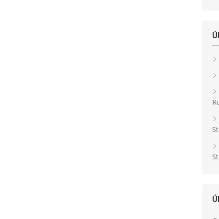
Ú
Ru
St
St
Ú