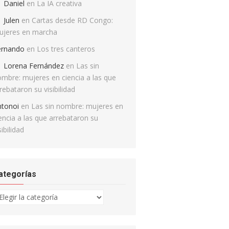
Daniel
en
La IA creativa
Julen
en
Cartas desde RD Congo:
ujeres en marcha
ernando
en
Los tres canteros
Lorena Fernández
en
Las sin
mbre: mujeres en ciencia a las que
rebataron su visibilidad
ntonoi
en
Las sin nombre: mujeres en
encia a las que arrebataron su
sibilidad
ategorías
tegorías