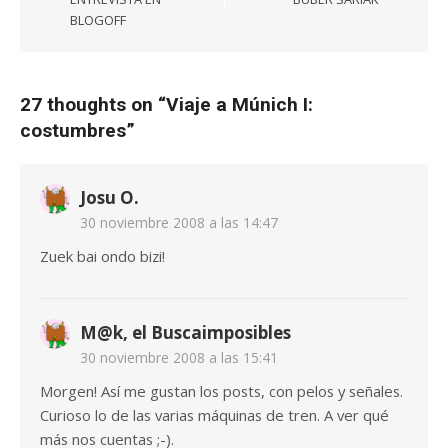
entradas
BLOGOFF
27 thoughts on “
Viaje a Múnich I:
costumbres
”
Josu O.
30 noviembre 2008 a las 14:47
Zuek bai ondo bizi!
M@k, el Buscaimposibles
30 noviembre 2008 a las 15:41
Morgen! Así me gustan los posts, con pelos y señales.
Curioso lo de las varias máquinas de tren. A ver qué
más nos cuentas ;-).