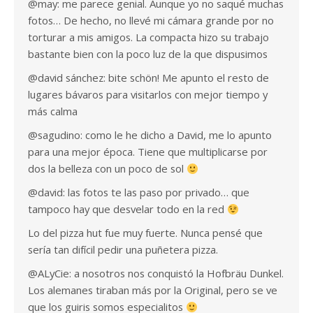
@may: me parece genial. Aunque yo no saqué muchas
fotos… De hecho, no llevé mi cámara grande por no
torturar a mis amigos. La compacta hizo su trabajo
bastante bien con la poco luz de la que dispusimos
@david sánchez: bite schön! Me apunto el resto de
lugares bávaros para visitarlos con mejor tiempo y
más calma
@sagudino: como le he dicho a David, me lo apunto
para una mejor época. Tiene que multiplicarse por
dos la belleza con un poco de sol
@david: las fotos te las paso por privado… que
tampoco hay que desvelar todo en la red
Lo del pizza hut fue muy fuerte. Nunca pensé que
sería tan difícil pedir una puñetera pizza.
@ALyCie: a nosotros nos conquistó la Hofbräu Dunkel.
Los alemanes tiraban más por la Original, pero se ve
que los guiris somos especialitos