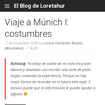
Skip
El Blog de Loretahur
to
content
Viaje a Múnich I:
costumbres
30 noviembre 2008
by
Lorena Fernández Álvarez
(@loretahur)
/
27
Achtung
: Ya estoy de vuelta de mi mini-incursión
bávara y amenazo con escribir una serie de posts
largos contando la experiencia. Porque no hay
mejor forma de recordar en el futuro este viaje. E
incluso puede que la información le pueda ayudar a
alguien