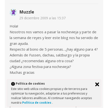
Muzzle
29 diciembre 2009 a las 15:37
Hola!
Nosotros nos vamos a pasar la nochevieja y parte de
la semana de reyes y leer este blog nos ha servido de
gran ayuda.
Respecto al bono de 5 personas…¿hay alguno para 4?
Además de Fussen, dachau, salzburgo y la propia
ciudad ¿recomendais alguna otra cosa?
¿Alguna zona festiva para nochevieja?
Muchas gracias
Política de cookies
Este sitio web utiliza cookies propias y de terceros para
daveuberalles
optimizar tu navegación, adaptarse a tus preferencias y
30 diciembre 2009 a las 15:26
realizar labores analíticas. Al continuar navegando aceptas
nuestra
Política de cookies
.
yeee Muzzle nosotros también vamos a pasar la