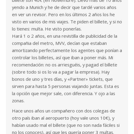
billete son 40€ (en Noviembre). Llevo más de 10 años
yendo a Munich y he de decir que tardé varios años
en ver un revisor. Pero en los últimos 2 años los he
visto en varios de mis viajes. Te piden el billete, y si no
lo tienes: multa. He visto ponerlas.
Hará 1 o 2 años, en una revistilla de publicidad de la
compañia del metro, MVV, decían que estaban
amortizando perfectamente los agentes que ponían a
controlar los billetes, así que iban a poner más. Mi
recomendación: no os arriesguéis, y pagad el billete
(sobre todo si os lo va a pagar la empresa). Hay
bonos de uno y tres días, y «Partner» tickets, que
sirven para hasta 5 personas viajando juntas. Esta es
la opción que mejor sale, con diferencia. Y ojo a las
zonas.
Hace unos años un compañero con dos colegas de
otro país iban al aeropuerto (hoy vale unos 10€), y
habían usado mal el billete (que no son nada fáciles si
no los conoces), así que les quería poner 3 multas.