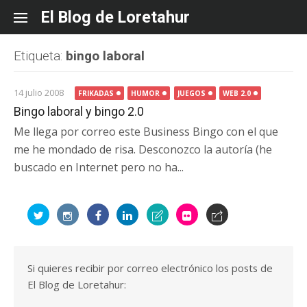
Skip
El Blog de Loretahur
to
content
Etiqueta:
bingo laboral
14 julio 2008
FRIKADAS
HUMOR
JUEGOS
WEB 2.0
Bingo laboral y bingo 2.0
Me llega por correo este Business Bingo con el que
me he mondado de risa. Desconozco la autoría (he
buscado en Internet pero no ha...
Si quieres recibir por correo electrónico los posts de
El Blog de Loretahur: