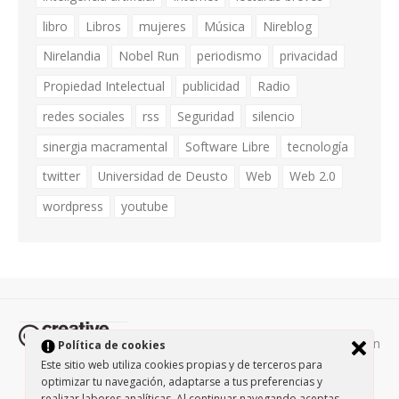
libro
Libros
mujeres
Música
Nireblog
Nirelandia
Nobel Run
periodismo
privacidad
Propiedad Intelectual
publicidad
Radio
redes sociales
rss
Seguridad
silencio
sinergia macramental
Software Libre
tecnología
twitter
Universidad de Deusto
Web
Web 2.0
wordpress
youtube
Todos los contenidos de esta página están
Política de cookies
protegidos por la licencia
Creative Commons Attribution-
Este sitio web utiliza cookies propias y de terceros para
optimizar tu navegación, adaptarse a tus preferencias y
NonCommercial-ShareAlike 3.0.
/
Política de privacidad
/
realizar labores analíticas. Al continuar navegando aceptas