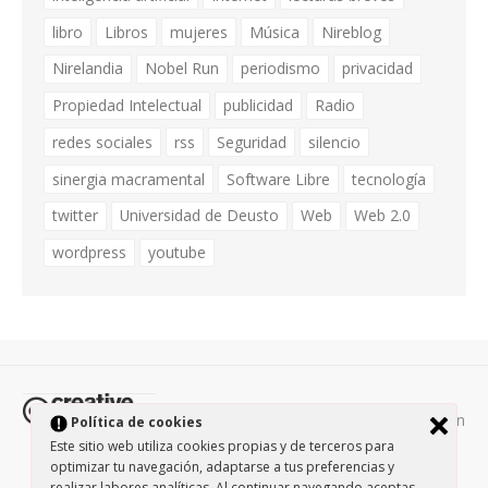
libro
Libros
mujeres
Música
Nireblog
Nirelandia
Nobel Run
periodismo
privacidad
Propiedad Intelectual
publicidad
Radio
redes sociales
rss
Seguridad
silencio
sinergia macramental
Software Libre
tecnología
twitter
Universidad de Deusto
Web
Web 2.0
wordpress
youtube
Todos los contenidos de esta página están
Política de cookies
protegidos por la licencia
Creative Commons Attribution-
Este sitio web utiliza cookies propias y de terceros para
optimizar tu navegación, adaptarse a tus preferencias y
NonCommercial-ShareAlike 3.0.
/
Política de privacidad
/
realizar labores analíticas. Al continuar navegando aceptas