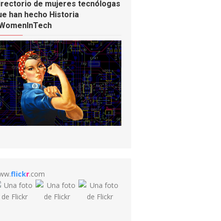
irectorio de mujeres tecnólogas
ue han hecho Historia
WomenInTech
ww.
flick
r
.com