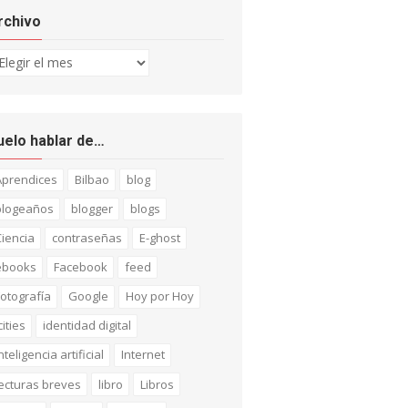
rchivo
chivo
uelo hablar de…
Aprendices
Bilbao
blog
blogeaños
blogger
blogs
iencia
contraseñas
E-ghost
ebooks
Facebook
feed
otografía
Google
Hoy por Hoy
cities
identidad digital
nteligencia artificial
Internet
ecturas breves
libro
Libros