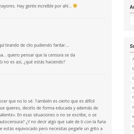
mayores. Hay gente increíble por ahí…
A
Ar
quí tirando de clio pudiendo fardar….
S
ma… quiero pensar que la censura se da
 no es así, ¿qué estás haciendo?
C
F
r que no lo sé. También es cierto que es difícil
i
o que quieres, decirlo de forma educada y además de
aliente». En esas situaciones o no se escribe, o se
i
tocensura? ¿Y no decir algo que sale de ti con la furia
l
e estás equivocado pero necesitas pegarle un grito a