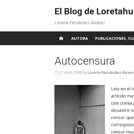
Skip
to
El Blog de Loretahu
content
Lorena Fernández Álvarez
AUTORA
PUBLICACIONES, CU
Autocensura
27 abril 2008
by
Lorena Fernández Álvare
Leía en el
artículo m
cine (tení
desastre so
censor que
correspondí
censor much