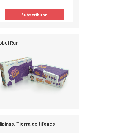
obel Run
ilipinas. Tierra de tifones