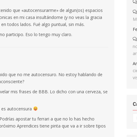
 tenido que «autocensurarme» de algun(os) espacios
fonicas en mi casa insultándome (y no veas la gracia
M
n todos lados. Fué algo puntual, sin más.
F
no participo. Eso lo tengo muy claro.
no
ar
A
ci
ápido que no me autocensuro. No estoy hablando de
vi
nconsciente?
velar mis frases de BBB. Lo dicho con una cerveza, se
C
o es autocensura
Ca
odrías apostar tu ferrari a que no lo has hecho
próximo Aprendices tiene pinta que va a ir sobre tipos