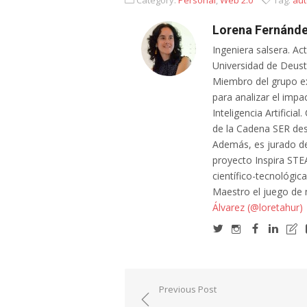
Category:
Personal
,
Web 2.0
Tag:
au
del analógico?
Lorena Fernánde
Ingeniera salsera. Ac
Universidad de Deusto
Miembro del grupo e
para analizar el impa
Inteligencia Artifici
de la Cadena SER des
Además, es jurado de
proyecto Inspira STE
científico-tecnológic
Maestro el juego de
Álvarez (@loretahur)
Navegación
Previous Post
de