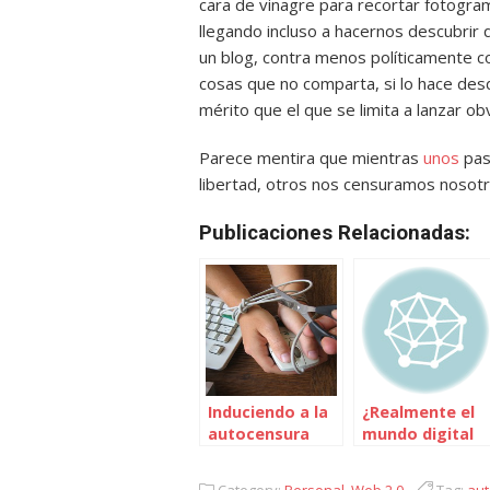
cara de vinagre para recortar fotogra
llegando incluso a hacernos descubrir
un blog, contra menos políticamente c
cosas que no comparta, si lo hace de
mérito que el que se limita a lanzar ob
Parece mentira que mientras
unos
pas
libertad, otros nos censuramos nosotr
Publicaciones Relacionadas:
Induciendo a la
¿Realmente el
autocensura
mundo digital
digital
es una
transposición