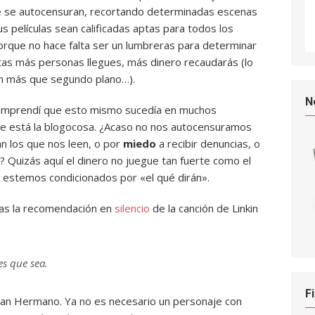
e se autocensuran, recortando determinadas escenas
s películas sean calificadas aptas para todos los
Porque no hace falta ser un lumbreras para determinar
tas más personas llegues, más dinero recaudarás (lo
n un más que segundo plano…).
N
 comprendí que esto mismo sucedía en muchos
ue está la blogocosa. ¿Acaso no nos autocensuramos
án los que nos leen, o por
miedo
a recibir denuncias, o
, …? Quizás aquí el dinero no juegue tan fuerte como el
 estemos condicionados por «el qué dirán».
tras la recomendación en
silencio
de la canción de Linkin
es que sea.
F
Gran Hermano. Ya no es necesario un personaje con