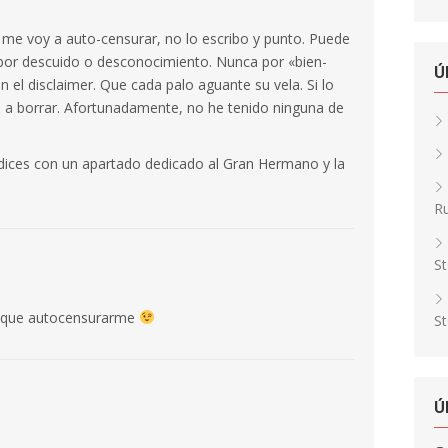
 me voy a auto-censurar, no lo escribo y punto. Puede
 por descuido o desconocimiento. Nunca por «bien-
Ú
en el disclaimer. Que cada palo aguante su vela. Si lo
 a borrar. Afortunadamente, no he tenido ninguna de
dices con un apartado dedicado al Gran Hermano y la
Ru
St
s que autocensurarme
St
Ú