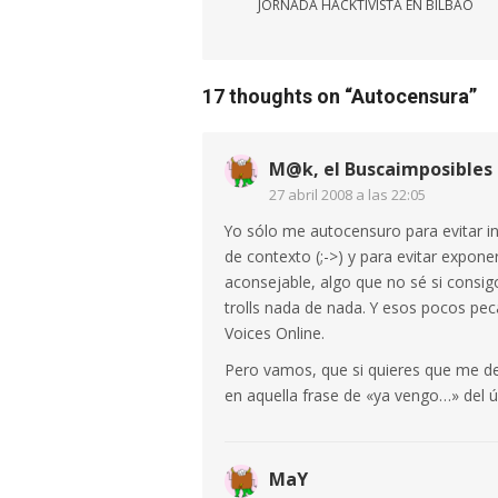
JORNADA HACKTIVISTA EN BILBAO
entradas
17 thoughts on “
Autocensura
”
M@k, el Buscaimposibles
27 abril 2008 a las 22:05
Yo sólo me autocensuro para evitar ins
de contexto (;->) y para evitar exp
aconsejable, algo que no sé si consig
trolls nada de nada. Y esos pocos pe
Voices Online.
Pero vamos, que si quieres que me d
en aquella frase de «ya vengo…» del 
MaY