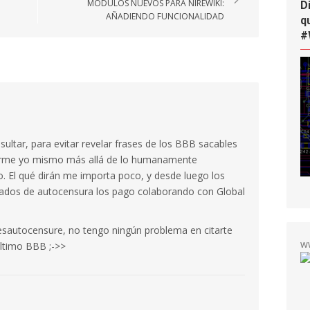
MÓDULOS NUEVOS PARA NIREWIKI:
D
AÑADIENDO FUNCIONALIDAD
q
#
ultar, para evitar revelar frases de los BBB sacables
onerme yo mismo más allá de lo humanamente
o. El qué dirán me importa poco, y desde luego los
cados de autocensura los pago colaborando con Global
esautocensure, no tengo ningún problema en citarte
w
último BBB ;->>