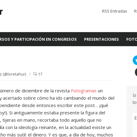
r
RSS Entradas
R
RSOS Y PARTICIPACIÓN EN CONGRESOS
PRESENTACIONES
FOTO
z (@loretahur)
/
17
 número de diciembre de la revista
Fotogramas
un
Si
uy acertado sobre cómo ha ido cambiando el mundo del
lo
a pendiente desde entonces escribir este post… ¡qué
y!). Si antiguamente estaba presente la figura del
E
, tijeras en mano, recortaba todo aquello que no
a con la ideología reinante, en la actualidad existe un
o más sutil: el dinero. Y es que, a día de hoy, muchos