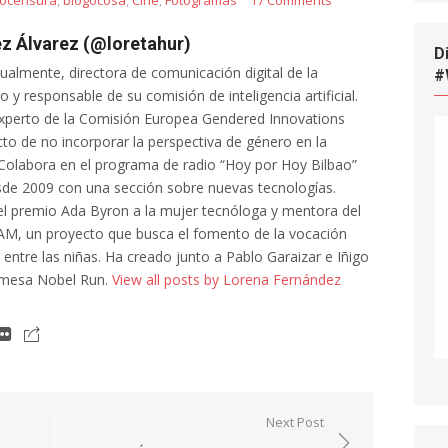
tocensura
,
blogocosa
,
Cine
,
Fotogramas
17 Comments
z Álvarez (@loretahur)
D
tualmente, directora de comunicación digital de la
#
 y responsable de su comisión de inteligencia artificial.
xperto de la Comisión Europea Gendered Innovations
cto de no incorporar la perspectiva de género en la
al. Colabora en el programa de radio “Hoy por Hoy Bilbao”
de 2009 con una sección sobre nuevas tecnologías.
l premio Ada Byron a la mujer tecnóloga y mentora del
AM, un proyecto que busca el fomento de la vocación
a entre las niñas. Ha creado junto a Pablo Garaizar e Iñigo
 mesa Nobel Run.
View all posts by Lorena Fernández
Next Post