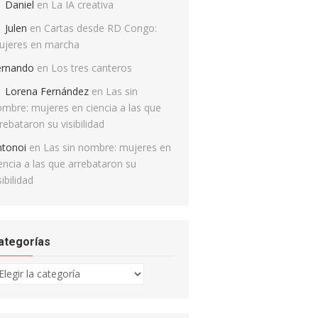
Daniel
en
La IA creativa
Julen
en
Cartas desde RD Congo:
ujeres en marcha
ernando
en
Los tres canteros
Lorena Fernández
en
Las sin
mbre: mujeres en ciencia a las que
rebataron su visibilidad
ntonoi
en
Las sin nombre: mujeres en
encia a las que arrebataron su
sibilidad
ategorías
tegorías